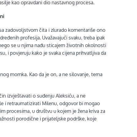
silje kao opravdani dio nastavnog procesa.
ni
a sa zadovoljstvom čita i zlurado komentariše ono
dređenih profesija. Uvažavajući svaku, treba ipak
nego se u njima nađu sticajem životnih okolnosti
esu, i povjeruju kako je svaka cijena prihvatljiva da
enog momka. Kao da je on, a ne silovanje, tema
ačin izvještavati o suđenju Aleksiću, a ne
ele i retraumatizirati Milenu, odgovor bi mogao
vim procesima, u društvu u kojem je žena kriva za
važnosti porodične i prijateljske podrške, koje