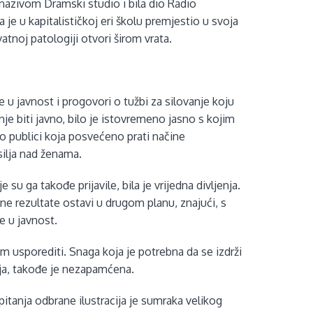
nazivom Dramski studio i bila dio Radio
je u kapitalističkoj eri školu premjestio u svoja
ivatnoj patologiji otvori širom vrata.
 u javnost i progovori o tužbi za silovanje koju
je biti javno, bilo je istovremeno jasno s kojim
no publici koja posvećeno prati načine
silja nad ženama.
su ga takođe prijavile, bila je vrijedna divljenja.
lne rezultate ostavi u drugom planu, znajući, s
e u javnost.
m usporediti. Snaga koja je potrebna da se izdrži
nja, takođe je nezapamćena.
itanja odbrane ilustracija je sumraka velikog