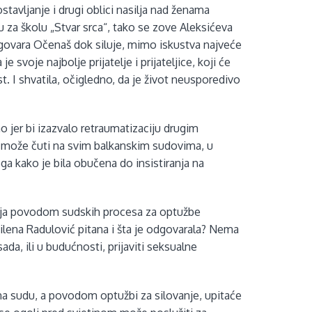
tavljanje i drugi oblici nasilja nad ženama
 za školu „Stvar srca“, tako se zove Aleksićeva
izgovara Očenaš dok siluje, mimo iskustva najveće
svoje najbolje prijatelje i prijateljice, koji će
st. I shvatila, očigledno, da je život neusporedivo
o jer bi izazvalo retraumatizaciju drugim
se može čuti na svim balkanskim sudovima, u
a kako je bila obučena do insistiranja na
anja povodom sudskih procesa za optužbe
Milena Radulović pitana i šta je odgovarala? Nema
a, ili u budućnosti, prijaviti seksualne
 na sudu, a povodom optužbi za silovanje, upitaće