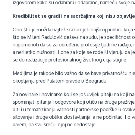
izgovorom kako su odabrani i odabrane, nameću svoje na
Kredibilitet se gradi i na sadržajima koji nisu objavlje
Ono što je možda najteže razumjeti najširoj publici, koj
što se Mileni Radulović dešava na sudu, je specifičnost o
napomenuti da se za određene profesije ljudi ne rađaju, 
a nerijetko nužnosti. I one za koje se rode ili vjeruju da j
se do realizacije profesionalnog životnog cilja stigne.
Medijima je takođe bilo važno da se bave privatnošću nj
okupljanja pred Palatom pravde u Beogradu.
Za novinare i novinarke koji se još uvijek pitaju na koji n
spominjati pitanja i odgovore koji utiču na druge preživj
biti i u tematiziranju važnosti partnerske podrške u ovak
silovanje i druge oblike zlostavljanja, a ne počinilac. I o 
barem, na svu sreću, njoj ne nedostaje.