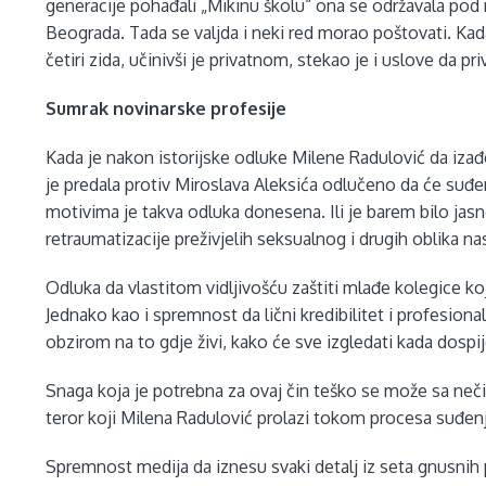
generacije pohađali „Mikinu školu“ ona se održavala pod 
Beograda. Tada se valjda i neki red morao poštovati. Kada 
četiri zida, učinivši je privatnom, stekao je i uslove da pr
Sumrak novinarske profesije
Kada je nakon istorijske odluke Milene Radulović da izađe
je predala protiv Miroslava Aleksića odlučeno da će suđen
motivima je takva odluka donesena. Ili je barem bilo jas
retraumatizacije preživjelih seksualnog i drugih oblika na
Odluka da vlastitom vidljivošću zaštiti mlađe kolegice koje 
Jednako kao i spremnost da lični kredibilitet i profesiona
obzirom na to gdje živi, kako će sve izgledati kada dospij
Snaga koja je potrebna za ovaj čin teško se može sa neči
teror koji Milena Radulović prolazi tokom procesa suđe
Spremnost medija da iznesu svaki detalj iz seta gnusnih p