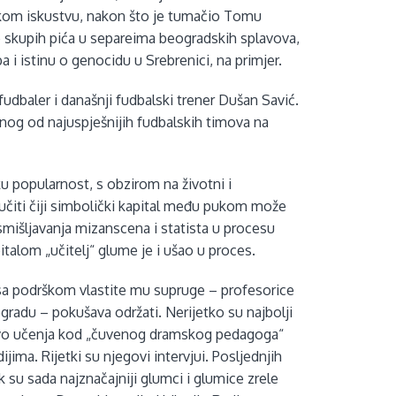
om iskustvu, nakon što je tumačio Tomu
je skupih pića u separeima beogradskih splavova,
 i istinu o genocidu u Srebrenici, na primjer.
fudbaler i današnji fudbalski trener Dušan Savić.
jednog od najuspješnijih fudbalskih timova na
ku popularnost, s obzirom na životni i
čiti čiji simbolički kapital među pukom može
smišljavanja mizanscena i statista u procesu
alom „učitelj“ glume je i ušao u proces.
, sa podrškom vlastite mu supruge – profesorice
radu – pokušava održati. Nerijetko su najbolji
kustvo učenja kod „čuvenog dramskog pedagoga“
ima. Rijetki su njegovi intervjui. Posljednjih
k su sada najznačajniji glumci i glumice zrele