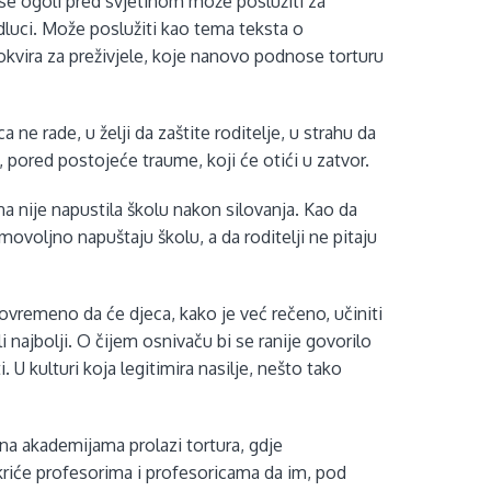
se ogoli pred svjetinom može poslužiti za
dluci. Može poslužiti kao tema teksta o
kvira za preživjele, koje nanovo podnose torturu
 ne rade, u želji da zaštite roditelje, u strahu da
a, pored postojeće traume, koji će otići u zatvor.
na nije napustila školu nakon silovanja. Kao da
ovoljno napuštaju školu, a da roditelji ne pitaju
istovremeno da će djeca, kako je već rečeno, učiniti
šli najbolji. O čijem osnivaču bi se ranije govorilo
U kulturi koja legitimira nasilje, nešto tako
na akademijama prolazi tortura, gdje
riće profesorima i profesoricama da im, pod