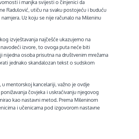
rnosti i manjka svijesti o činjenici da
e Radulović, utiču na svaku postojeću i buduću
la namjera. Uz koju se nije računalo na Mileninu
kog izvještavanja najčešće ukazujemo na
 navodeći izvore, to ovoga puta neće biti
toji nijedna osoba prisutna na društvenim mrežama
i prati jednako skandalozan tekst o sudskom
 u mentorskoj kancelariji, važno je ovdje
u ponižavanja čovjeka i uskraćivanju njegovog
itimirao kao nastavni metod. Prema Mileninom
učenicima i učenicama pod izgovorom nastavne