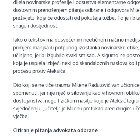
dijela novinarske profesije i odsustva elementarne odgovo
doslovnim prenošenjem pitanja odbrane i odgovora Milen
preživjelu, koja će odustati od pokušaja tužbe. To je i bi
snagu i dosljednost.
Iako u tekstovima posvećenim neetičnom načinu medijs
primjere manjka ili potpunog izostanka novinarske etike,
učinjeno, jer bi izgubilo svaki smisao. A sigurno ne pos
koja je uspjela izbjeći neki od skandaloznih naslova koj
procesu protiv Aleksića.
Dio koji se ne tiče trauma Milene Radulović van učionice,
spomenuti, jer nije riječ o silovanju kao vrhovnom oblik
dostojanstva, nego fizičkom nasilju koje je Aleksić leg
svjedočenju, „učitelj“ je Milenu pretukao pred drugim 
vježbe.
Citiranje pitanja advokata odbrane