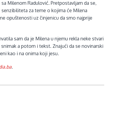
ua sa Milenom Radulović. Pretpostavljam da se,
o senzibiliteta za teme o kojima će Milena
ljne opuštenosti uz činjenicu da smo najprije
shvatila sam da je Milena u njemu rekla neke stvari
la snimak a potom i tekst. Znajući da se novinarski
jeni kao i na onima koji jesu.
ia.ba
.