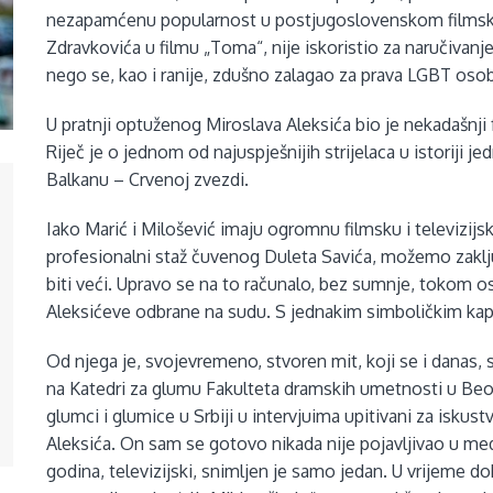
nezapamćenu popularnost u postjugoslovenskom filmsk
Zdravkovića u filmu „Toma“, nije iskoristio za naručivan
nego se, kao i ranije, zdušno zalagao za prava LGBT osoba
U pratnji optuženog Miroslava Aleksića bio je nekadašnji 
Riječ je o jednom od najuspješnijih strijelaca u istoriji 
Balkanu – Crvenoj zvezdi.
Iako Marić i Milošević imaju ogromnu filmsku i televizijs
profesionalni staž čuvenog Duleta Savića, možemo zaklju
biti veći. Upravo se na to računalo, bez sumnje, tokom o
Aleksićeve odbrane na sudu. S jednakim simboličkim kapit
Od njega je, svojevremeno, stvoren mit, koji se i danas
na Katedri za glumu Fakulteta dramskih umetnosti u Beog
glumci i glumice u Srbiji u intervjuima upitivani za is
Aleksića. On sam se gotovo nikada nije pojavljivao u medij
godina, televizijski, snimljen je samo jedan. U vrijeme do