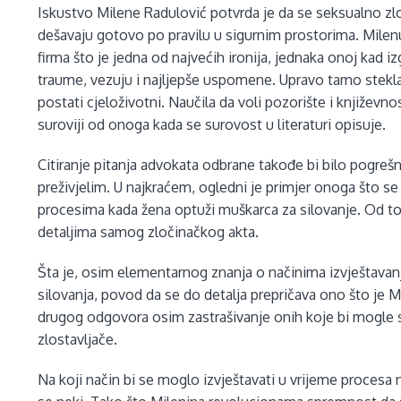
Iskustvo Milene Radulović potvrda je da se seksualno zlos
dešavaju gotovo po pravilu u sigurnim prostorima. Milenu
firma što je jedna od najvećih ironija, jednaka onoj kad 
traume, vezuju i najljepše uspomene. Upravo tamo stekla je 
postati cjeloživotni. Naučila da voli pozorište i književno
suroviji od onoga kada se surovost u literaturi opisuje.
Citiranje pitanja advokata odbrane takođe bi bilo pogrešn
preživjelim. U najkraćem, ogledni je primjer onoga što 
procesima kada žena optuži muškarca za silovanje. Od tog
detaljima samog zločinačkog akta.
Šta je, osim elementarnog znanja o načinima izvještav
silovanja, povod da se do detalja prepričava ono što je 
drugog odgovora osim zastrašivanje onih koje bi mogle sad
zlostavljače.
Na koji način bi se moglo izvještavati u vrijeme procesa