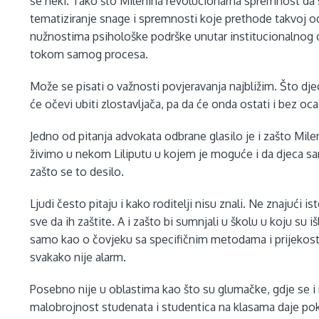
se neki. Tako što Milenina revolucionarna spremnost da 
tematiziranje snage i spremnosti koje prethode takvoj o
nužnostima psihološke podrške unutar institucionalnog o
tokom samog procesa.
Može se pisati o važnosti povjeravanja najbližim. Što djeca
će očevi ubiti zlostavljača, pa da će onda ostati i bez oc
Jedno od pitanja advokata odbrane glasilo je i zašto Mile
živimo u nekom Liliputu u kojem je moguće i da djeca sam
zašto se to desilo.
Ljudi često pitaju i kako roditelji nisu znali. Ne znajući 
sve da ih zaštite. A i zašto bi sumnjali u školu u koju su i
samo kao o čovjeku sa specifičnim metodama i prijekosti. 
svakako nije alarm.
Posebno nije u oblastima kao što su glumačke, gdje se i 
malobrojnost studenata i studentica na klasama daje pok