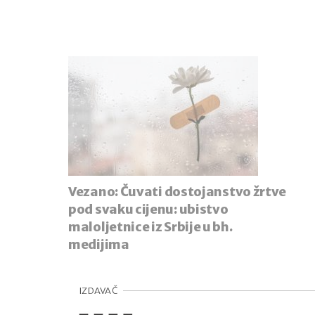
Vezano:
Čuvati dostojanstvo žrtve
pod svaku cijenu: ubistvo
maloljetnice iz Srbije u bh.
medijima
IZDAVAČ