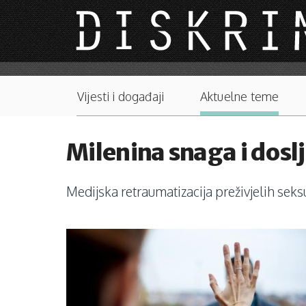
Skip to main content
Main menu
Vijesti i događaji
Aktuelne teme
Milenina snaga i dosl
Medijska retraumatizacija preživjelih seks