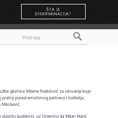
ŠTA JE
DISKRIMINACIJA?
žbe glumice Milene Radulović za silovanje koje
j pratnji pored emotivnog partnera i roditelja,
a Milošević.
 vlastitu ljudskost, uz činjenicu da Milan Marić