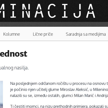
Kolumne
Lične priče
Saradnja sa medijima
jednost
ualnog nasilja.
Na posljednjem održanom ročištu u procesu na osnovu tu
je počinio njen učitelj glume Miroslav Aleksić, u Milenino
nalazili su se, između ostalih, glumci Milan Marić i Andrij
Ti čestiti momci, na nizu prethodnih primjera, pokazali su