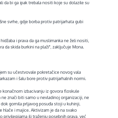
ali da bi ga ipak trebala nositi koje su dolazile su
.
ne svrhe, gdje borba protiv patrijarhata gubi
hidžaba i prava da ga muslimanka ne želi nositi,
era da skida burkini na plaži", zaključuje Mona.
ojem su učestvovale pokretačice novog vala
kazam i šalu bore protiv patrijarhalnih normi.
, te konačnom izbacivanju iz govora floskule
nja ne znači biti samo u nevladinoj organizaciji, ne
 dok gomila prljavog posuđa stoji u kuhinji,
ke hlače i majice. Aktivizam je da na svako
č o privilegijama ili traženju posebnih prava, već