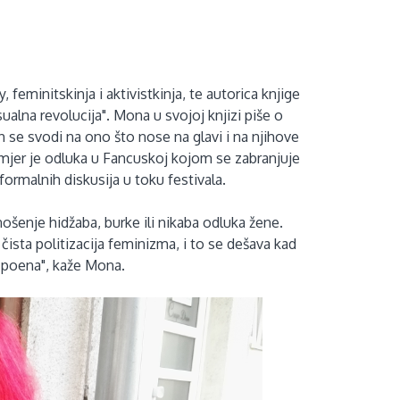
feminitskinja i aktivistkinja, te autorica knjige
ualna revolucija". Mona u svojoj knjizi piše o
 se svodi na ono što nose na glavi i na njihove
rimjer je odluka u Fancuskoj kojom se zabranjuje
formalnih diskusija u toku festivala.
nošenje hidžaba, burke ili nikaba odluka žene.
čista politizacija feminizma, i to se dešava kad
h poena", kaže Mona.