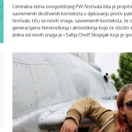
Centralna tema ovogodišnjeg PW festivala bila je propitiva
savremenih društvenih konteksta u djelovanju protiv pat
festivalu tiču se novih snaga, savremenih konteksta, te 
generacijama feministkinja i aktivistkinja koje će izložiti
Jedna od novih snaga je i Safija Choff Skopljak koja je g