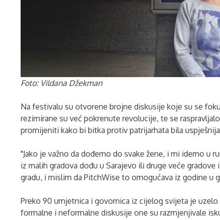
Foto: Vildana Džekman
Na festivalu su otvorene brojne diskusije koje su se foku
rezimirane su već pokrenute revolucije, te se raspravljalo 
promijeniti kako bi bitka protiv patrijarhata bila uspješnija
"Jako je važno da dođemo do svake žene, i mi idemo u ru
iz malih gradova dođu u Sarajevo ili druge veće gradove i
gradu, i mislim da PitchWise to omogućava iz godine u g
Preko 90 umjetnica i govornica iz cijelog svijeta je uze
formalne i neformalne diskusije one su razmjenjivale isku