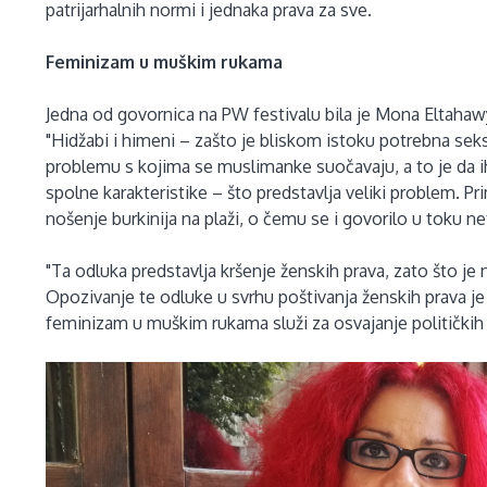
patrijarhalnih normi i jednaka prava za sve.
Feminizam u muškim rukama
Jedna od govornica na PW festivalu bila je Mona Eltahawy, 
"Hidžabi i himeni – zašto je bliskom istoku potrebna seks
problemu s kojima se muslimanke suočavaju, a to je da ih
spolne karakteristike – što predstavlja veliki problem. P
nošenje burkinija na plaži, o čemu se i govorilo u toku ne
"Ta odluka predstavlja kršenje ženskih prava, zato što je 
Opozivanje te odluke u svrhu poštivanja ženskih prava je 
feminizam u muškim rukama služi za osvajanje politički