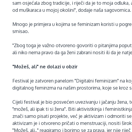
sam osjećala zbog tradicije, i riječi da je to moja odluka, 
od muškaraca u mojoj okolini", dodaje naša sagovornica
Mnogo je primjera u kojima se feminizam koristi u pogreš
smisao.
"Zbog toga je važno otvoreno govoriti o pitanjima poput 
ali niko nema pravo da ga ženi zabrani nositi ili da je natj
"Možeš, ali" ne dolazi u obzir
Festival je zatvoren panelom "Digitalni feminizam" na k
digitalnog feminzma na našim prostorima, koje se kroz sar
Cijeli festival je bio posvećen uvezivanju i jačanju žena
"možeš, ali ipak ti si žena". Biti aktivistkinja i feministki
znači samo pisati projekte, već je aktivizam i odmoriti se
aktivizam je i otvoreno pričati o menstruaciji, nositi širo
"Možeš, ali.." reagiramo i borimo se za prava, jer nije rije