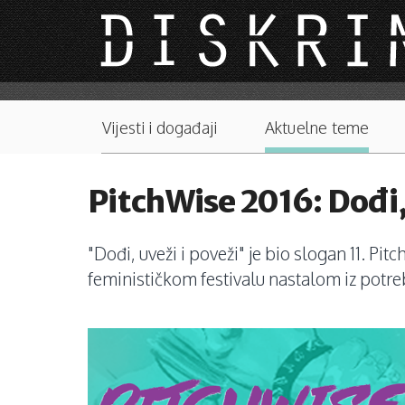
Skip to main content
Main menu
Vijesti i događaji
Aktuelne teme
PitchWise 2016: Dođi,
"Dođi, uveži i poveži" je bio slogan 11. Pit
feminističkom festivalu nastalom iz potreb