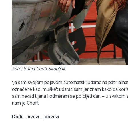
Foto: Safija Choff Skopljak
"Ja sam svojom pojavom automatski udarac na patrijarhat 
označene kao 'muške'; udarac sam jer znam kako da korist
sam nekad lijena i odmaram se po cijeli dan – u svakom s
nam je Choff.
Dođi – uveži – poveži