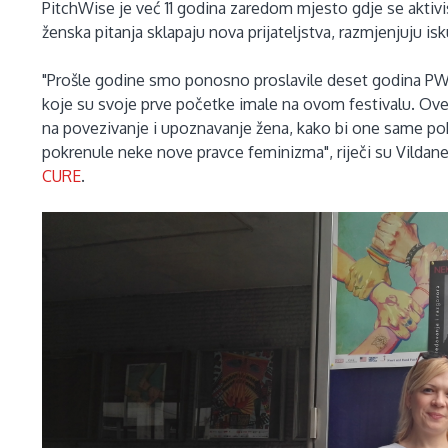
PitchWise je već 11 godina zaredom mjesto gdje se aktivist
ženska pitanja sklapaju nova prijateljstva, razmjenjuju isk
"Prošle godine smo ponosno proslavile deset godina PW fes
koje su svoje prve početke imale na ovom festivalu. Ove
na povezivanje i upoznavanje žena, kako bi one same po
pokrenule neke nove pravce feminizma", riječi su Vildane
CURE
.