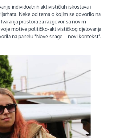
nje individualnih aktivističkih iskustava i
rijarhata. Neke od tema o kojim se govorilo na
otvaranja prostora za razgovor sa novim
 svoje motive političko-aktivističkog djelovanja.
ovorila na panelu "Nove snage – novi kontekst".