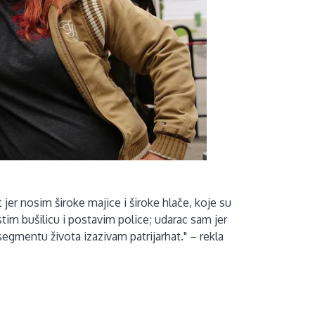
jer nosim široke majice i široke hlače, koje su
im bušilicu i postavim police; udarac sam jer
egmentu života izazivam patrijarhat." – rekla