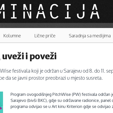
Kolumne
Lične priče
Saradnja sa medijima
 uveži i poveži
chWise festivala koji je održan u Sarajevu od 8. do 11. 
e da se javni prostor preobrazi u mjesto susreta.
Program ovogodišnjeg PitchWise (PW) festivala održan je
Sarajevo (bivši BKC), gdje su održavane radionice, panel d
programa odvijao se u Art kinu Kriterion gdje se odvijao 