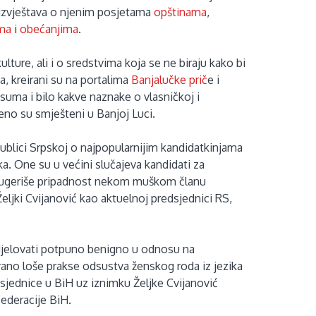
i izvještava o njenim posjetama
opštinama
,
ama
i
obećanjima
.
ulture, ali i o sredstvima koja se ne biraju kako bi
ca, kreirani su na portalima
Banjalučke prič
e i
suma i bilo kakve naznake o vlasničkoj i
eno su smješteni u Banjoj Luci.
ublici Srpskoj o najpopularnijim kandidatkinjama
ka. One su u većini slučajeva kandidati za
o sugeriše pripadnost nekom muškom članu
 Željki Cvijanović kao aktuelnoj predsjednici RS,
djelovati potpuno benigno u odnosu na
rano loše prakse odsustva ženskog roda iz jezika
dsjednice u BiH uz iznimku Željke Cvijanović
 Federacije BiH.