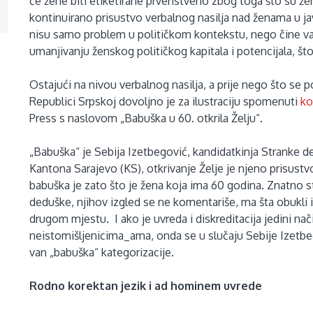
će žene biti etiketirane prvenstveno zbog toga što su žen
kontinuirano prisustvo verbalnog nasilja nad ženama u ja
nisu samo problem u političkom kontekstu, nego čine važ
umanjivanju ženskog političkog kapitala i potencijala, št
Ostajući na nivou verbalnog nasilja, a prije nego što s
Republici Srpskoj dovoljno je za ilustraciju spomenuti
k
Press s naslovom „Babuška u 60. otkrila Želju“.
„Babuška“ je Sebija Izetbegović, kandidatkinja Stranke d
Kantona Sarajevo (KS), otkrivanje Želje je njeno prisust
babuška je zato što je žena koja ima 60 godina. Znatno st
deduške, njihov izgled se ne komentariše, ma šta obukli 
drugom mjestu. I ako je uvreda i diskreditacija jedini na
neistomišljenicima_ama, onda se u slučaju Sebije Izetb
van „babuška“ kategorizacije.
Rodno korektan jezik i ad hominem uvrede