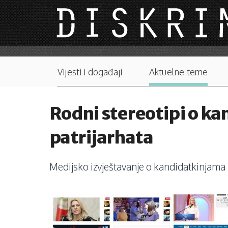
Skip to main content
Main menu
Vijesti i događaji
Aktuelne teme
Rodni stereotipi o ka
patrijarhata
Medijsko izvještavanje o kandidatkinjama po