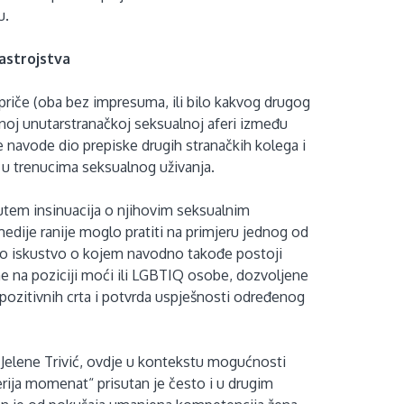
u.
rastrojstva
 priče (oba bez impresuma, ili bilo kakvog drugog
odnoj unutarstranačkoj seksualnoj aferi između
 navode dio prepiske drugih stranačkih kolega i
 u trenucima seksualnog uživanja.
putem insinuacija o njihovim seksualnim
medije ranije moglo pratiti na primjeru jednog od
lno iskustvo o kojem navodno takođe postoji
ne na poziciji moći ili LGBTIQ osobe, dozvoljene
d pozitivnih crta i potvrda uspješnosti određenog
Jelene Trivić, ovdje u kontekstu mogućnosti
terija momenat“ prisutan je često i u drugim