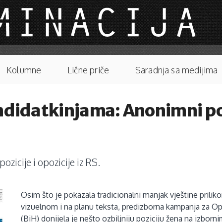
Kolumne
Lične priče
Saradnja sa medijima
ndidatkinjama: Anonimni por
zicije i opozicije iz RS.
Osim što je pokazala tradicionalni manjak vještine prilik
vizuelnom i na planu teksta, predizborna kampanja za Op
(BiH) donijela je nešto ozbiljniju poziciju žena na izborni