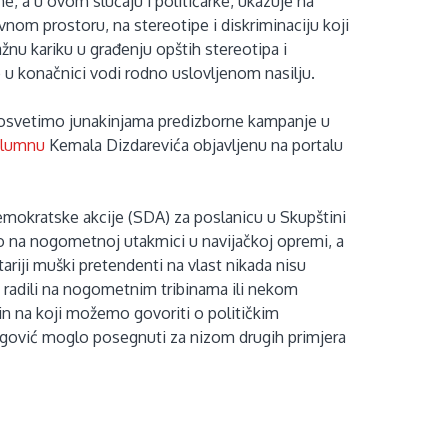
e, a u ovom slučaju i političarke, ukazuje na
vnom prostoru, na stereotipe i diskriminaciju koji
nu kariku u građenju opštih stereotipa i
o u konačnici vodi rodno uslovljenom nasilju.
e posvetimo junakinjama predizborne kampanje u
olumnu
Kemala Dizdarevića objavljenu na portalu
emokratske akcije (SDA) za poslanicu u Skupštini
vo na nogometnoj utakmici u navijačkoj opremi, a
ariji muški pretendenti na vlast nikada nisu
i radili na nogometnim tribinama ili nekom
čin na koji možemo govoriti o političkim
egović moglo posegnuti za nizom drugih primjera