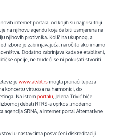
vih internet portala, od kojih su najprisutniji
e na njihovu agendu koja će biti usmjerena na
ciju njihovih protivnika. Količina ukupnog, a
ed izbore je zabrinjavajuća, naročito ako imamo
vništva. Dodatno zabrinjava kada se etablirani,
ičke opcije, ne trudeći se ni pokušati stvoriti
elevizije
www.atvbl.rs
mogla pronaći lepeza
a koncertu virtuoza na harmonici, do
ketinga. Na istom
portalu
, Jelena Trivić biće
edizbornoj debati RTRS-a uprkos „moderno
a agencija SRNA, a internet portal Alternativne
kstovi u nastavcima posvećeni diskreditaciji