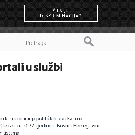
ŠTA JE
DISKRIMINACIJA?
tali u službi
om komuniciranja političkih poruka, i na
šte izbore 2022. godine u Bosni i Hercegovini
m listama.