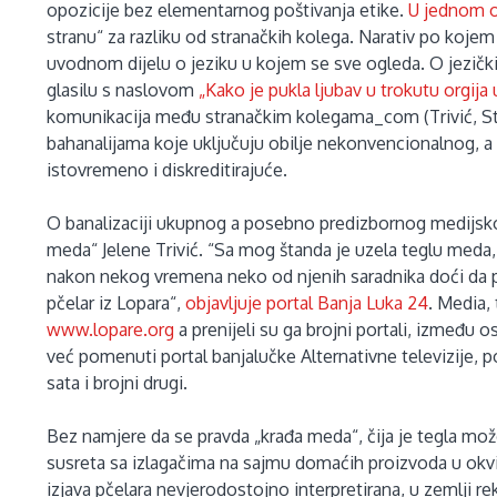
opozicije bez elementarnog poštivanja etike.
U jednom o
stranu“ za razliku od stranačkih kolega. Narativ po koje
uvodnom dijelu o jeziku u kojem se sve ogleda. O jezičk
glasilu s naslovom
„Kako je pukla ljubav u trokutu orgija 
komunikacija među stranačkim kolegama_com (Trivić, St
bahanalijama koje uključuju obilje nekonvencionalnog, a 
istovremeno i diskreditirajuće.
O banalizaciji ukupnog a posebno predizbornog medijsk
meda“ Jelene Trivić. “Sa mog štanda je uzela teglu meda, s
nakon nekog vremena neko od njenih saradnika doći da pla
pčelar iz Lopara“,
objavljuje portal Banja Luka 24
. Media, 
www.lopare.org
a prenijeli su ga brojni portali, između o
već pomenuti portal banjalučke Alternativne televizije, p
sata i brojni drugi.
Bez namjere da se pravda „krađa meda“, čija je tegla 
susreta sa izlagačima na sajmu domaćih proizvoda u okvi
izjava pčelara nevjerodostojno interpretirana, u zemlji r