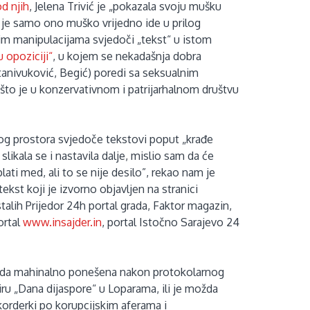
d njih
, Jelena Trivić je „pokazala svoju mušku
m je samo ono muško vrijedno ide u prilog
im manipulacijama svjedoči „tekst“ u istom
u opoziciji“
, u kojem se nekadašnja dobra
anivuković, Begić) poredi sa seksualnim
što je u konzervativnom i patrijarhalnom društvu
og prostora svjedoče tekstovi poput „krađe
likala se i nastavila dalje, mislio sam da će
ti med, ali to se nije desilo”, rekao nam je
tekst koji je izvorno objavljen na stranici
stalih Prijedor 24h portal grada, Faktor magazin,
ortal
www.insajder.in
, portal Istočno Sarajevo 24
možda mahinalno ponešena nakon protokolarnog
ru „Dana dijaspore“ u Loparama, ili je možda
ekorderki po korupcijskim aferama i