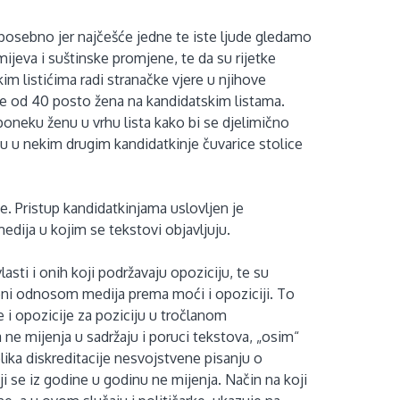
 posebno jer najčešće jedne te iste ljude gledamo
ijeva i suštinske promjene, te da su rijetke
kim listićima radi stranačke vjere u njihove
e od 40 posto žena na kandidatskim listama.
poneku ženu u vrhu lista kako bi se djelimično
 su u nekim drugim kandidatkinje čuvarice stolice
. Pristup kandidatkinjama uslovljen je
 medija u kojim se tekstovi objavljuju.
asti i onih koji podržavaju opoziciju, te su
eni odnosom medija prema moći i opoziciji. To
 i opozicije za poziciju u tročlanom
a ne mijenja u sadržaju i poruci tekstova, „osim“
blika diskreditacije nesvojstvene pisanju o
 se iz godine u godinu ne mijenja. Način na koji