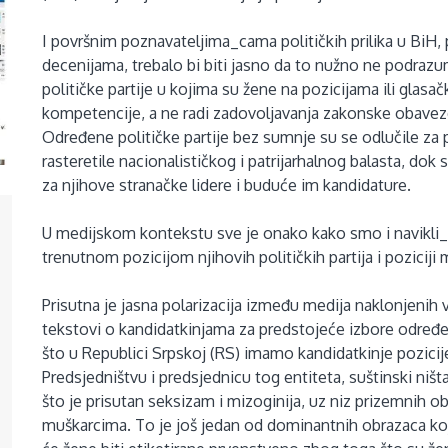
I površnim poznavateljima_cama političkih prilika u BiH,
decenijama, trebalo bi biti jasno da to nužno ne podrazum
političke partije u kojima su žene na pozicijama ili glasač
kompetencije, a ne radi zadovoljavanja zakonske obavez
Određene političke partije bez sumnje su se odlučile za 
rasteretile nacionalističkog i patrijarhalnog balasta, dok
za njihove stranačke lidere i buduće im kandidature.
U medijskom kontekstu sve je onako kako smo i navikli_e
trenutnom pozicijom njihovih političkih partija i poziciji
Prisutna je jasna polarizacija između medija naklonjenih vl
tekstovi o kandidatkinjama za predstojeće izbore određ
što u Republici Srpskoj (RS) imamo kandidatkinje pozicije
Predsjedništvu i predsjednicu tog entiteta, suštinski ništ
što je prisutan seksizam i mizoginija, uz niz prizemnih o
muškarcima. To je još jedan od dominantnih obrazaca koji