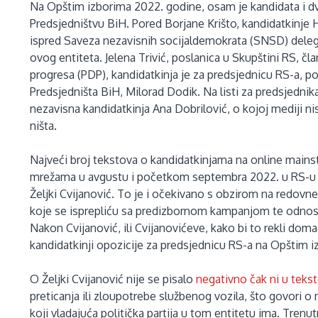
Na Opštim izborima 2022. godine, osam je kandidata i dv
Predsjedništvu BiH. Pored Borjane Krišto, kandidatkinje
ispred Saveza nezavisnih socijaldemokrata (SNSD) delegir
ovog entiteta. Jelena Trivić, poslanica u Skupštini RS, č
progresa (PDP), kandidatkinja je za predsjednicu RS-a, po
Predsjedništa BiH, Milorad Dodik. Na listi za predsjednika
nezavisna kandidatkinja Ana Dobrilović, o kojoj mediji nis
ništa.
Najveći broj tekstova o kandidatkinjama na online mains
mrežama u avgustu i početkom septembra 2022. u RS-u b
Željki Cvijanović. To je i očekivano s obzirom na redovn
koje se isprepliću sa predizbornom kampanjom te odn
Nakon Cvijanović, ili Cvijanovićeve, kako bi to rekli domaći
kandidatkinji opozicije za predsjednicu RS-a na Opštim 
O Željki Cvijanović nije se pisalo
negativno čak ni u teks
preticanja ili zloupotrebe službenog vozila, što govori o 
koji vladajuća politička partija u tom entitetu ima. Tre