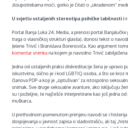
zloupotrebama moći, gorko je čitati o „ukradenom“ med
U svjetlu ustaljenih stereotipa psihičke labilnosti i 
Portal Banja Luka 24. Media, a prenosi portal Banjalučke
traga o vlasničkoj strukturi glasila), donosi tekst o nav
Jelene Trivić i Branislava Borenovića. Kao argument tome
komentar snimka
na kojem je navodno Trivić zabilježena
Jedna od ustaljenih praksi diskreditacije žena je upravo 
iskustvima, slično je i kod LGBTIQ osoba, a što se kroz 
članova PDP-a koji je „optuživan“ za istospolno seksua
snimak. Sve druge seksualne avanture, ako isključuju že
su i poželjne, te najčešće interpretirane kao još jedna o
muškarca.
U prethodnom pomenutom primjeru navodi se i histerija 
dospijevanja u javnost zapisa o sladostrašću, ali taj „his