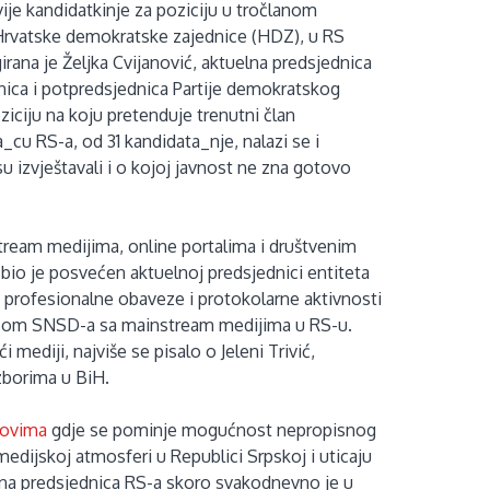
ije kandidatkinje za poziciju u tročlanom
 Hrvatske demokratske zajednice (HDZ), u RS
ana je Željka Cvijanović, aktuelna predsjednica
lanica i potpredsjednica Partije demokratskog
ziciju na koju pretenduje trenutni član
_cu RS-a, od 31 kandidata_nje, nalazi se i
u izvještavali i o kojoj javnost ne zna gotovo
tream medijima, online portalima i društvenim
io je posvećen aktuelnoj predsjednici entiteta
e profesionalne obaveze i protokolarne aktivnosti
osom SNSD-a sa mainstream medijima u RS-u.
 mediji, najviše se pisalo o Jeleni Trivić,
izborima u BiH.
tovima
gdje se pominje mogućnost nepropisnog
medijskoj atmosferi u Republici Srpskoj i uticaju
nutna predsjednica RS-a skoro svakodnevno je u