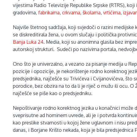
vijestima Radio Televizije Republike Srpske (RTRS), koj
gradovima,
fabrikama
,
crkvama
,
školama
,
vrtićima
,
izjav
Najviše štetnog sadržaja, koji svjedoči o razini medijske k
se diskreditirala žena, u ovom slučaju i politička protivni
Banja Luka 24
. Media, koji su anonimna glasila bez impre
autorskoj strukturi. Sudeći po nazivima portala, nedvojb
Ono što je univerzalno, a vezano za pisanje medija u Rep
pozicije i opozicije, je nekorištenje rodno korektnog jezi
predsjednika, najčešće su Trivićeva i Cvijanovićeva, št
porodice, bez obzira na to da li je riječ o mužu ili ocu. O
najčešće se piše kao o predsjedniku.
Nepoštivanje rodno korektnog jezika u konačnici može 
sveprisutne ad hominem uvrede, ali je i potvrda kontinui
kao preslike stvarnosti u kojoj žene uglavnom i nisu pre
danas, i Borjane Krišto nekada, koja je bila predsjednica