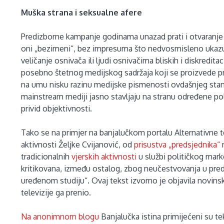
Muška strana i seksualne afere
Predizborne kampanje godinama unazad prati i otvaranje no
oni „bezimeni“, bez impresuma što nedvosmisleno ukazuj
veličanje osnivača ili ljudi osnivačima bliskih i diskredita
posebno štetnog medijskog sadržaja koji se proizvede pr
na umu nisku razinu medijske pismenosti ovdašnjeg stano
mainstream mediji jasno stavljaju na stranu određene polit
privid objektivnosti.
Tako se na primjer na banjalučkom portalu Alternativne t
aktivnosti Željke Cvijanović, od
prisustva „predsjednika“
n
tradicionalnih
vjerskih aktivnosti
u službi političkog mar
kritikovana, između ostalog, zbog neučestvovanja u pr
uređenom studiju“. Ovaj tekst izvorno je objavila novinsk
televizije ga prenio.
Na anonimnom blogu
Banjalučka istina primijećeni su te