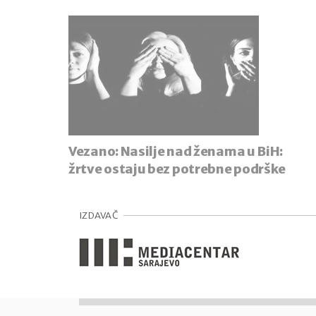
Vezano:
Nasilje nad ženama u BiH:
žrtve ostaju bez potrebne podrške
IZDAVAČ