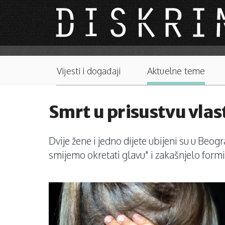
Skip to main content
Main menu
Vijesti i događaji
Aktuelne teme
Smrt u prisustvu vlas
Dvije žene i jedno dijete ubijeni su u Beo
smijemo okretati glavu" i zakašnjelo formir