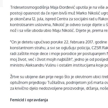
Tridesetosmogodišnja Maja Đorđević uputila je na više a
postoji opasnost da će njen bivši muž Marko Nikolić ugro
je okončana 12. jula, ispred Centra za socijalni rad u Rak
kontrolisanim uslovima, Nikolić je odveo svoje dijete u 
nož i sa više uboda ubio Maju Nikolić. Dijete je, prema r
"On je detetu upućivao poruke 22. februara 2017. godine
konstantnom strahu, a svi se oglušuju: policija, CZSR R
radi zaštite moje dece i moje porodice jer postupanjem
moj život, već i život mojih najbližih", jedno je od pos
ministru Aleksandru Vulinu i ostalim institucijama koje 
Žrtve su ubijene dan prije nego što je okrutnom ubici tr
optužnom prijedlogu Tužilaštva, podnijetom još marta o
za krivično djelo nedozvoljene proizvodnje, držanja, noš
Femicid i opravdanja