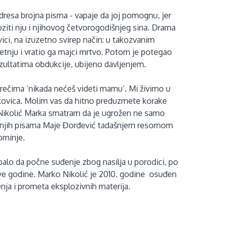
dresa brojna pisma - vapaje da joj pomognu, jer
ziti nju i njihovog četvorogodišnjeg sina. Drama
ovici, na izuzetno svirep način: u takozvanim
šetnju i vratio ga majci mrtvo. Potom je potegao
ezultatima obdukcije, ubijeno davljenjem.
 rečima ‘nikada nećeš videti mamu‘. Mi živimo u
akovica. Molim vas da hitno preduzmete korake
 Nikolić Marka smatram da je ugrožen ne samo
ljednjih pisama Maje Đorđević tadašnjem resornom
pominje.
ebalo da počne suđenje zbog nasilja u porodici, po
ve godine. Marko Nikolić je 2010. godine osuđen
enja i prometa eksplozivnih materija.