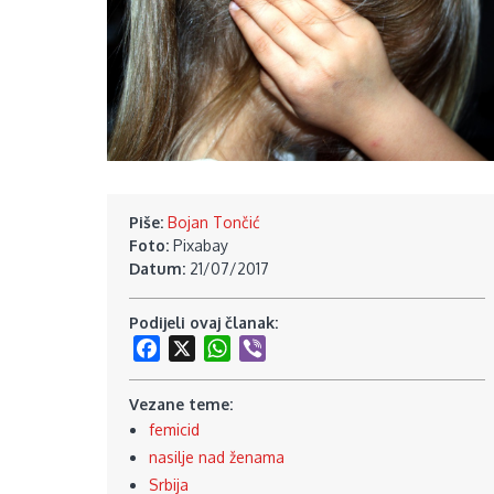
Piše:
Bojan Tončić
Foto:
Pixabay
Datum:
21/07/2017
Podijeli ovaj članak:
Facebook
X
WhatsApp
Viber
Vezane teme:
femicid
nasilje nad ženama
Srbija