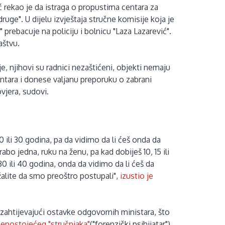
ić rekao je da istraga o propustima centara za
druge". U dijelu izvještaja stručne komisije koja je
 prebacuje na policiju i bolnicu "Laza Lazarević".
laštvu.
je, njihovi su radnici nezaštićeni, objekti nemaju
entara i donese valjanu preporuku o zabrani
ovjera, sudovi.
20 ili 30 godina, pa da vidimo da li ćeš onda da
abo jedna, ruku na ženu, pa kad dobiješ 10, 15 ili
 30 ili 40 godina, onda da vidimo da li ćeš da
žalite da smo preoštro postupali",
izustio je
 zahtijevajući ostavke odgovornih ministara, što
epostojećeg "stručnjaka"
("forenzički psihijatar"),