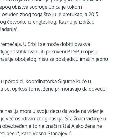
virepog ubistva supruge ubica je tokom
 osuđen zbog toga što ju je pretukao, a 2015.
bog četvorke iz engleskog. Kaznu je izdržao
vladanja".
remećaja. U Srbiji se može dobiti ovakva
jagnostifikovani, ili prikriveni PTSP, u opisu
nasilje oboljelog, nisu za posljedicu imali nijednu
a u porodici, koordinatorka Sigurne kuće u
 ali se, uprkos tome, žene primoravaju da dovedu
e nasilja moraju svoju decu da vode na viđenje
 je već osuđivan zbog nasilja. Šta žnači viđanje u
a obezbeđenje to ne znači ništa! A ako žena ne
zeti decu", kaže Vesna Stanojević.