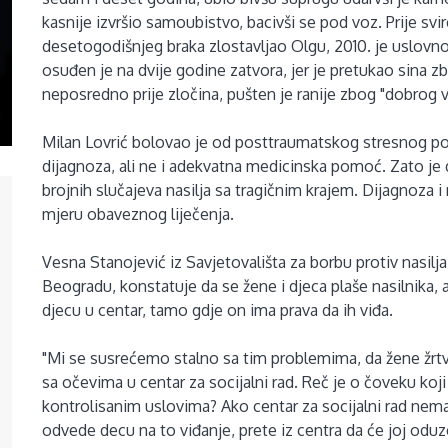
kasnije izvršio samoubistvo, bacivši se pod voz. Prije s
desetogodišnjeg braka zlostavljao Olgu, 2010. je uslovno
osuđen je na dvije godine zatvora, jer je pretukao sina z
neposredno prije zločina, pušten je ranije zbog "dobrog 
Milan Lovrić bolovao je od posttraumatskog stresnog po
dijagnoza, ali ne i adekvatna medicinska pomoć. Zato je di
brojnih slučajeva nasilja sa tragičnim krajem. Dijagnoza i 
mjeru obaveznog liječenja.
Vesna Stanojević iz Savjetovališta za borbu protiv nasilj
Beogradu, konstatuje da se žene i djeca plaše nasilnika,
djecu u centar, tamo gdje on ima prava da ih viđa.
"Mi se susrećemo stalno sa tim problemima, da žene žrtv
sa očevima u centar za socijalni rad. Reč je o čoveku koji
kontrolisanim uslovima? Ako centar za socijalni rad nem
odvede decu na to viđanje, prete iz centra da će joj odu