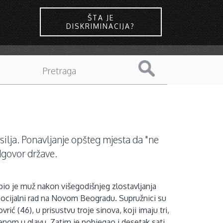
ŠTA JE
DISKRIMINACIJA?
silja. Ponavljanje opšteg mjesta da "ne
odgovor države.
bio je muž nakon višegodišnjeg zlostavljanja
 socijalni rad na Novom Beogradu. Supružnici su
ić (46), u prisustvu troje sinova, koji imaju tri,
enom u glavu. Zatim je pobjegao i desetak sati