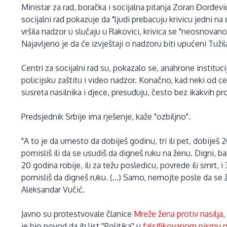
Ministar za rad, boračka i socijalna pitanja Zoran Đorđev
socijalni rad pokazuje da "ljudi prebacuju krivicu jedni na 
vršila nadzor u slučaju u Rakovici, krivica se "neosnovano"
Najavljeno je da će izvještaji o nadzoru biti upućeni Tuži
Centri za socijalni rad su, pokazalo se, anahrone instituci
policijsku zaštitu i video nadzor. Konačno, kad neki od c
susreta nasilnika i djece, presuđuju, često bez ikakvih pr
Predsjednik Srbije ima rješenje, kaže "ozbiljno".
"A to je da umesto da dobiješ godinu, tri ili pet, dobiješ 
pomisliš ili da se usudiš da digneš ruku na ženu. Digni, bar
20 godina robije, ili za težu posledicu, povrede ili smrt, i
pomisliš da digneš ruku. (...) Samo, nemojte posle da se 
Aleksandar Vučić.
Javno su protestvovale članice
Mreže žena protiv nasilja
,
je bio povod da ih list ''Politika'' u
falsifikovanom pismu n