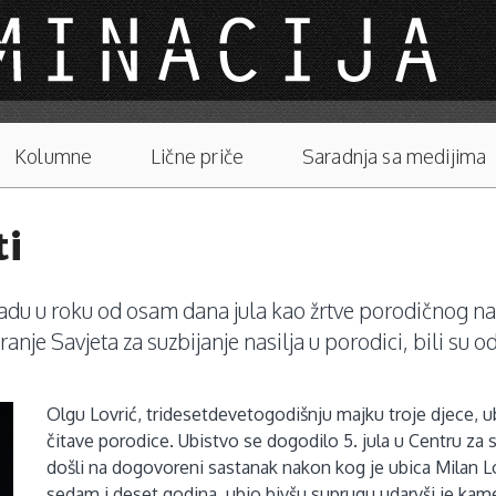
Kolumne
Lične priče
Saradnja sa medijima
ti
gradu u roku od osam dana jula kao žrtve porodičnog na
anje Savjeta za suzbijanje nasilja u porodici, bili su 
Olgu Lovrić, tridesetdevetogodišnju majku troje djece, u
čitave porodice. Ubistvo se dogodilo 5. jula u Centru za
došli na dogovoreni sastanak nakon kog je ubica Milan Lovr
sedam i deset godina, ubio bivšu suprugu udarvši je kam