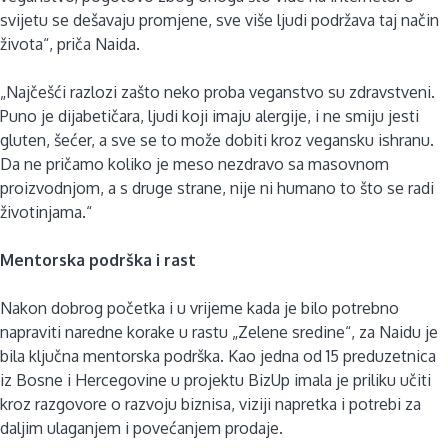
svijetu se dešavaju promjene, sve više ljudi podržava taj način
života“, priča Naida.
„Najčešći razlozi zašto neko proba veganstvo su zdravstveni.
Puno je dijabetičara, ljudi koji imaju alergije, i ne smiju jesti
gluten, šećer, a sve se to može dobiti kroz vegansku ishranu.
Da ne pričamo koliko je meso nezdravo sa masovnom
proizvodnjom, a s druge strane, nije ni humano to što se radi
životinjama.“
Mentorska podrška i rast
Nakon dobrog početka i u vrijeme kada je bilo potrebno
napraviti naredne korake u rastu „Zelene sredine“, za Naidu je
bila ključna mentorska podrška. Kao jedna od 15 preduzetnica
iz Bosne i Hercegovine u projektu BizUp imala je priliku učiti
kroz razgovore o razvoju biznisa, viziji napretka i potrebi za
daljim ulaganjem i povećanjem prodaje.