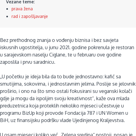
Vezane teme:
prava žena
rad i zapošljavanje
Bez prethodnog znanja o vođenju biznisa i bez savjeta
iskusnih ugostitelja, u junu 2021. godine pokrenula je restoran
u sarajevskom naselju Ciglane, te u februaru ove godine
zaposlila i prvu saradnicu.
„U početku je ideja bila da to bude jednostavno: kafić sa
smutijima, sokovima, i jednostavnim jelima. Poslije se jelovnik
proširio, i ono na što smo ostali fokusirani su veganski kolači
gdje ja mogu da ispoljim svoju kreativnost“, kaže ova mlada
preduzetnica koja proteklih nekoliko mjeseci učestvuje u
programu BizUp koji provode Fondacija 787 i UN Women u
BiH, uz finansijsku podršku vlade Ujedinjenog Kraljevstva.
U osam mjeseci koliko već „Zelena sredina“ postoji, posao je