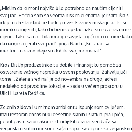
„Mislim da je meni najviše bilo potrebno da naučim cijeniti
svoj rad. Počela sam sa veoma niskim cijenama, jer sam išla s
idejom da standard ne bude previsok za veganska jela. To se
moralo izmijeniti, kako bi biznis opstao, iako su i ovo razumne
cijene. Tako sam dobila mnogo savjeta, općenito o tome kako
da naučim cijeniti svoj rad“, priča Naida. „Kroz rad sa
mentorom razne ideje su dobile svoj momenat“.
Kroz BizUp preduzetnice su dobile i finansijsku pomoć za
ostvarenje važnog napretka u svom poslovanju. Zahvaljujući
tome, „Zelena sredina“ je od novembra na drugoj adresi,
nedaleko od prvobitne lokacije – sada u većem prostoru u
Ulici Husrefa Redžića.
Zelenih zidova i u mirnom ambijentu ispunjenom cvijećem,
mali restoran danas nudi desetine slanih i slatkih jela i pića,
poput paste sa umakom od indijskih oraha, sendviča sa
veganskim suhim mesom, kaša i supa, kao i pure sa veganskim