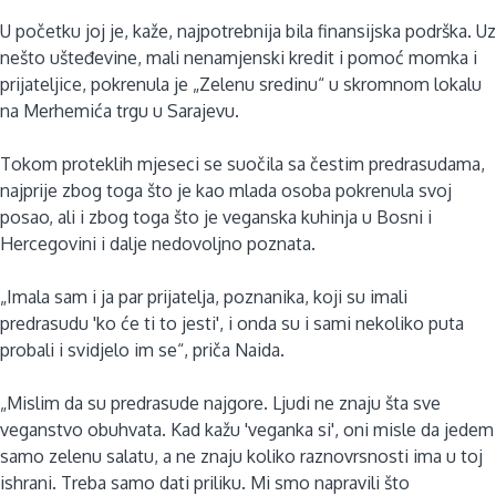
U početku joj je, kaže, najpotrebnija bila finansijska podrška. Uz
nešto ušteđevine, mali nenamjenski kredit i pomoć momka i
prijateljice, pokrenula je „Zelenu sredinu“ u skromnom lokalu
na Merhemića trgu u Sarajevu.
Tokom proteklih mjeseci se suočila sa čestim predrasudama,
najprije zbog toga što je kao mlada osoba pokrenula svoj
posao, ali i zbog toga što je veganska kuhinja u Bosni i
Hercegovini i dalje nedovoljno poznata.
„Imala sam i ja par prijatelja, poznanika, koji su imali
predrasudu 'ko će ti to jesti', i onda su i sami nekoliko puta
probali i svidjelo im se“, priča Naida.
„Mislim da su predrasude najgore. Ljudi ne znaju šta sve
veganstvo obuhvata. Kad kažu 'veganka si', oni misle da jedem
samo zelenu salatu, a ne znaju koliko raznovrsnosti ima u toj
ishrani. Treba samo dati priliku. Mi smo napravili što