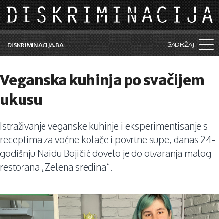
Skip to main content
SADRŽAJ
DISKRIMINACIJA.BA
Šta je diskriminacija?
Veganska kuhinja po svačijem
Vijesti i događaji
ukusu
Aktuelne teme
Istraživanje veganske kuhinje i eksperimentisanje s
Kolumne
receptima za voćne kolače i povrtne supe, danas 24-
Lične priče
godišnju Naidu Bojičić dovelo je do otvaranja malog
restorana „Zelena sredina“.
Saradnja sa medijima
Pretraga