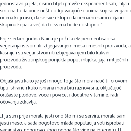
jednostavnija jela, nismo htjeli previše eksperimentisati, ciljali
smo na to da bude nešto odgovarajuće i onima koji su vegani i
onima koji nisu, da se sve uklopi i da nemamo samo ciljanu
skupinu kupaca već da to svima bude dostupno.“
Prije sedam godina Naida je počela eksperimentisati sa
vegetarijanstvom ili izbjegavanjem mesa i mesnih proizvoda, a
kasnije i sa veganstvom ili izbjegavanjem bilo kakvih
proizvoda životinjskog porijekla poput mlijeka, jaja i mliječnih
proizvoda.
Objašnjava kako je još mnogo toga što mora naučiti o ovom
tipu ishrane i kako ishrana mora biti raznovrsna, uključujući
orašaste plodove, voće i povrće, i dodatne vitamine, radi
očuvanja zdravlja.
„I ja sam prije morala jesti ono što mi se servira, morala sam
jesti meso, a sada pogotovo mlađa populacija voli isprobati
veganstvo, pogotovo zbog onoga što vide na internetu. U