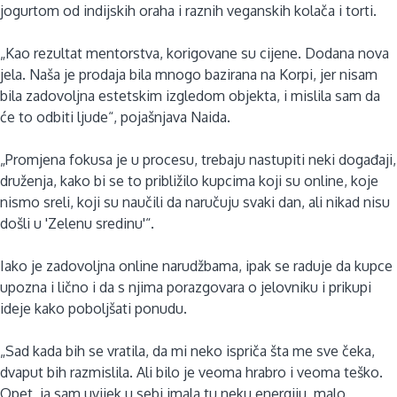
jogurtom od indijskih oraha i raznih veganskih kolača i torti.
„Kao rezultat mentorstva, korigovane su cijene. Dodana nova
jela. Naša je prodaja bila mnogo bazirana na Korpi, jer nisam
bila zadovoljna estetskim izgledom objekta, i mislila sam da
će to odbiti ljude“, pojašnjava Naida.
„Promjena fokusa je u procesu, trebaju nastupiti neki događaji,
druženja, kako bi se to približilo kupcima koji su online, koje
nismo sreli, koji su naučili da naručuju svaki dan, ali nikad nisu
došli u 'Zelenu sredinu'“.
Iako je zadovoljna online narudžbama, ipak se raduje da kupce
upozna i lično i da s njima porazgovara o jelovniku i prikupi
ideje kako poboljšati ponudu.
„Sad kada bih se vratila, da mi neko ispriča šta me sve čeka,
dvaput bih razmislila. Ali bilo je veoma hrabro i veoma teško.
Opet, ja sam uvijek u sebi imala tu neku energiju, malo