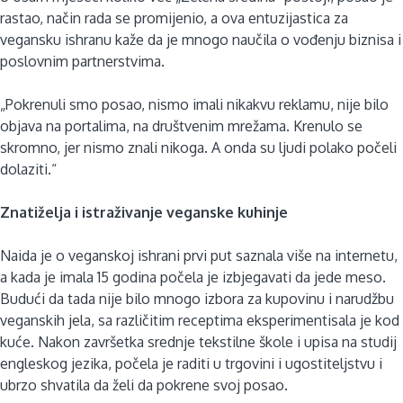
rastao, način rada se promijenio, a ova entuzijastica za
vegansku ishranu kaže da je mnogo naučila o vođenju biznisa i
poslovnim partnerstvima.
„Pokrenuli smo posao, nismo imali nikakvu reklamu, nije bilo
objava na portalima, na društvenim mrežama. Krenulo se
skromno, jer nismo znali nikoga. A onda su ljudi polako počeli
dolaziti.“
Znatiželja i istraživanje veganske kuhinje
Naida je o veganskoj ishrani prvi put saznala više na internetu,
a kada je imala 15 godina počela je izbjegavati da jede meso.
Budući da tada nije bilo mnogo izbora za kupovinu i narudžbu
veganskih jela, sa različitim receptima eksperimentisala je kod
kuće. Nakon završetka srednje tekstilne škole i upisa na studij
engleskog jezika, počela je raditi u trgovini i ugostiteljstvu i
ubrzo shvatila da želi da pokrene svoj posao.