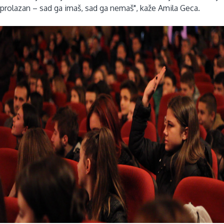
prolazan – sad ga imaš, sad ga nemaš", kaže Amila Geca.