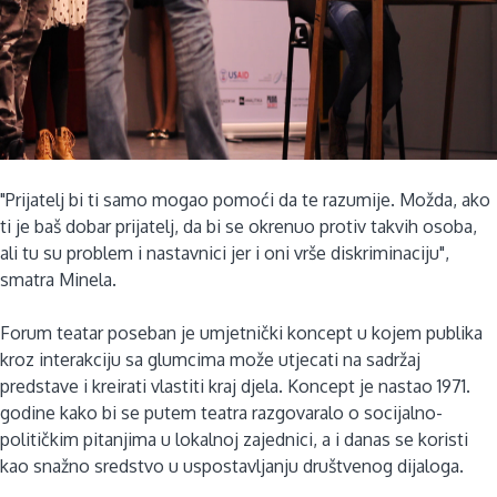
"Prijatelj bi ti samo mogao pomoći da te razumije. Možda, ako
ti je baš dobar prijatelj, da bi se okrenuo protiv takvih osoba,
ali tu su problem i nastavnici jer i oni vrše diskriminaciju",
smatra Minela.
Forum teatar poseban je umjetnički koncept u kojem publika
kroz interakciju sa glumcima može utjecati na sadržaj
predstave i kreirati vlastiti kraj djela. Koncept je nastao 1971.
godine kako bi se putem teatra razgovaralo o socijalno-
političkim pitanjima u lokalnoj zajednici, a i danas se koristi
kao snažno sredstvo u uspostavljanju društvenog dijaloga.