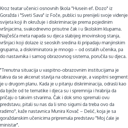
Kroz teatar učenici osnovnih škola "Husein ef. Đozo" iz
Goražda i "Sveti Sava" iz Foče, publici su prenijeli svoje viđenje
svijeta koji ih okružuje i diskriminacije prema pojedinim
vršnjacima, svakodnevno prisutne čak i u školskim klupama.
Najčešća meta napada su djeca slabijeg imovinskog stanja,
vršnjaci koji dolaze iz seoskih sredina ili pripadaju manjinskim
grupama, a diskriminatora je mnogo – od ostalih učenika, pa
do nastavnika i samog obrazovnog sistema, poručila su djeca.
"Trenutna situacija u vaspitno-obrazovnim institucijama je
takva da se akcenat stavlja na obrazovanje, a vaspitni segment
je u drugom planu. Kada je u pitanju diskriminacija, odrasli kao
da bježe od te tematike i djeca su i spremnija i hrabrija da
pričaju o takvim stvarima. Čak i dok smo spremali ovu
predstavu, pitali su nas da li smo sigurni da treba ovo da
radimo", kaže nastavnica Munira Kovač – Delić, koja je sa
goraždanskim učenicima pripremala predstavu "Moj ćale je
ministar".