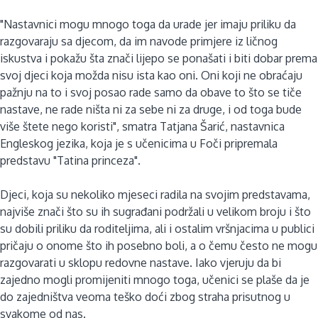
"Nastavnici mogu mnogo toga da urade jer imaju priliku da
razgovaraju sa djecom, da im navode primjere iz ličnog
iskustva i pokažu šta znači lijepo se ponašati i biti dobar prema
svoj djeci koja možda nisu ista kao oni. Oni koji ne obraćaju
pažnju na to i svoj posao rade samo da obave to što se tiče
nastave, ne rade ništa ni za sebe ni za druge, i od toga bude
više štete nego koristi", smatra Tatjana Šarić, nastavnica
Engleskog jezika, koja je s učenicima u Foči pripremala
predstavu "Tatina princeza".
Djeci, koja su nekoliko mjeseci radila na svojim predstavama,
najviše znači što su ih sugrađani podržali u velikom broju i što
su dobili priliku da roditeljima, ali i ostalim vršnjacima u publici
pričaju o onome što ih posebno boli, a o čemu često ne mogu
razgovarati u sklopu redovne nastave. Iako vjeruju da bi
zajedno mogli promijeniti mnogo toga, učenici se plaše da je
do zajedništva veoma teško doći zbog straha prisutnog u
svakome od nas.