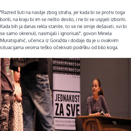
"Razred šuti na nasilje zbog straha, jer kada bi se protiv toga
borili, na kraju bi im se nešto desilo, i ne bi se uspjeli izboriti.
Kada bih ja danas rekla stanite, to se ne smije dešavati, svi bi
se samo okrenuli, nasmijali i ignorisali", govori Minela
Muratspahić, učenica iz Goražda i dodaje da je u ovakvim
situacijama veoma teško očekivati podršku od bilo koga.