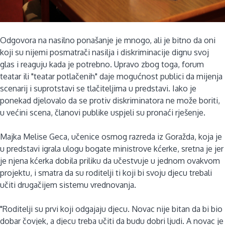
Odgovora na nasilno ponašanje je mnogo, ali je bitno da oni
koji su nijemi posmatrači nasilja i diskriminacije dignu svoj
glas i reaguju kada je potrebno. Upravo zbog toga, forum
teatar ili "teatar potlačenih" daje mogućnost publici da mijenja
scenarij i suprotstavi se tlačiteljima u predstavi. Iako je
ponekad djelovalo da se protiv diskriminatora ne može boriti,
u većini scena, članovi publike uspjeli su pronaći rješenje.
Majka Melise Geca, učenice osmog razreda iz Goražda, koja je
u predstavi igrala ulogu bogate ministrove kćerke, sretna je jer
je njena kćerka dobila priliku da učestvuje u jednom ovakvom
projektu, i smatra da su roditelji ti koji bi svoju djecu trebali
učiti drugačijem sistemu vrednovanja.
"Roditelji su prvi koji odgajaju djecu. Novac nije bitan da bi bio
dobar čovjek, a djecu treba učiti da budu dobri ljudi. A novac je