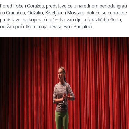
Pored Foče i Goražda, predstave će u narednom periodu igrati
i u Gradačcu, Odžaku, Kiseljaku i Mostaru, dok će se centralne
predstave, na kojima će učestvovati djeca iz različitih škola,
održati početkom maja u Sarajevu i Banjaluci.