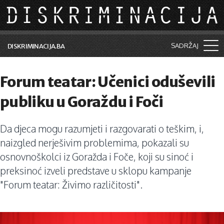
Skip to main content
SADRŽAJ
DISKRIMINACIJA.BA
Šta je diskriminacija?
Forum teatar: Učenici oduševili
Vijesti i događaji
publiku u Goraždu i Foči
Aktuelne teme
Da djeca mogu razumjeti i razgovarati o teškim, i,
Kolumne
naizgled nerješivim problemima, pokazali su
Lične priče
osnovnoškolci iz Goražda i Foče, koji su sinoć i
preksinoć izveli predstave u sklopu kampanje
Saradnja sa medijima
"Forum teatar: Živimo različitosti".
Pretraga