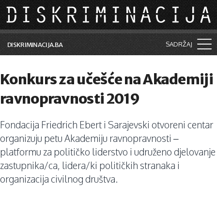
Skip to main content
SADRŽAJ
DISKRIMINACIJA.BA
Šta je diskriminacija?
Konkurs za učešće na Akademiji
Vijesti i događaji
ravnopravnosti 2019
Aktuelne teme
Fondacija Friedrich Ebert i Sarajevski otvoreni centar
Kolumne
organizuju petu Akademiju ravnopravnosti –
Lične priče
platformu za političko liderstvo i udruženo djelovanje
zastupnika/ca, lidera/ki političkih stranaka i
Saradnja sa medijima
organizacija civilnog društva.
Pretraga