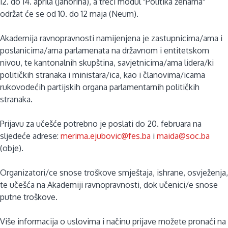
12. do 14. aprila (Jahorina), a treći modul "Politika ženama"
održat će se od 10. do 12 maja (Neum).
Akademija ravnopravnosti namijenjena je zastupnicima/ama i
poslanicima/ama parlamenata na državnom i entitetskom
nivou, te kantonalnih skupština, savjetnicima/ama lidera/ki
političkih stranaka i ministara/ica, kao i članovima/icama
rukovodećih partijskih organa parlamentarnih političkih
stranaka.
Prijavu za učešće potrebno je poslati do 20. februara na
sljedeće adrese:
merima.ejubovic@fes.ba
i
maida@soc.ba
(obje).
Organizatori/ce snose troškove smještaja, ishrane, osvježenja,
te učešća na Akademiji ravnopravnosti, dok učenici/e snose
putne troškove.
Više informacija o uslovima i načinu prijave možete pronaći na