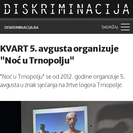
Skip to main content
SADRŽAJ
DISKRIMINACIJA.BA
Šta je diskriminacija?
KVART 5. avgusta organizuje
Vijesti i događaji
"Noć u Trnopolju"
Aktuelne teme
"Noć u Trnopolju" se od 2012. godine organizuje 5.
Kolumne
avgusta u znak sjećanja na žrtve logora Trnopolje.
Lične priče
Saradnja sa medijima
Pretraga