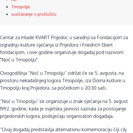
Trnopolje
suočavanje s prošlošću
Centar za mlade KVART Prijedor, u saradnji sa Fondacijom za
izgradnju kulture sjećanja iz Prijedora i Friedrich Ebert
fondacijom, i ove godine organizuje događaj pod nazivom
"Noć u Trnopolju".
Ovogodišnja “Noć u Trnopolju” održat će se 5. avgusta, na
prostoru nekadašnjeg logora Trnopolje, iza Doma kulture u
Trnopolju kraj Prijedora, sa početkom u 20:30 sati.
“Noć u Trnopolju” se organizuje u znak sjećanja na 5. avgust
1992. godine, kada je svjetska javnost saznala za postojanje
prijedorskih logora, podsjećaju organizatori događaja.
“Ovaj događaj predstavlja alternativnu komemoraciju čiji cilj