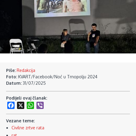
Piše:
Redakcija
Foto:
KVART/Facebook/Noć u Trnopolju 2024
Datum:
31/07/2025
Podijeli ovaj članak:
Facebook
X
WhatsApp
Viber
Vezane teme:
Civilne zrtve rata
rat