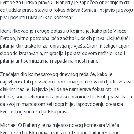
Evrope za ljudska prava O'Flaherty je započeo obećanjem da
će ljudska prava staviti u fokus država članica i najavio je svoju
prvu posjetu Ukrajini kao komesar.
Identifikovao je i druge oblasti u kojima je, kako piše Vijeće
Evrope, hitno potrebna jača zaštita ljudskih prava, uključujući
pitanja klimatske krize, upravljanja vještačkom inteligencijom,
slobode izražavanja, migracija i porast govora mržnje, kao i
pitanja antisemitizama i napada na muslimane.
Značajan dio komesarovog dnevnog reda će, kako je
najavljeno, biti posvećen i borbi marginalizovanih ljudi i žrtava
diskriminacije. Najavio je i da se namjerava fokusirati na
mlade, socio-ekonomska prava i branioce ljudskih prava, kao i
da svojim mandatom želi doprinijeti sprovođenju presuda
Evropskog suda za ljudska prava.
Michael O'Flaherty je na mjesto novog komesara Vijeća
Evrope za ljudska prava izabran od strane Parlamentarne