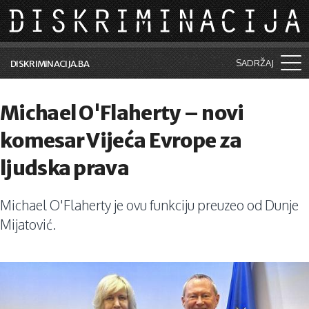
Skip to main content
SADRŽAJ
DISKRIMINACIJA.BA
Šta je diskriminacija?
Michael O'Flaherty – novi
Vijesti i događaji
komesar Vijeća Evrope za
Aktuelne teme
ljudska prava
Kolumne
Michael O'Flaherty je ovu funkciju preuzeo od Dunje
Lične priče
Mijatović.
Saradnja sa medijima
Pretraga