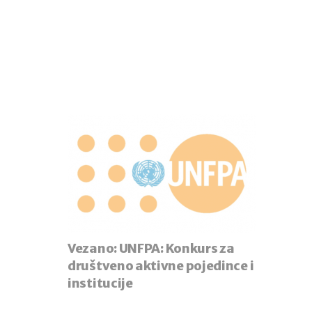
Vezano:
UNFPA: Konkurs za
društveno aktivne pojedince i
institucije