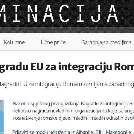
Kolumne
Lične priče
Saradnja sa medijima
agradu EU za integraciju Ro
 Nagradu EU za integraciju Roma u zemljama zapadnog 
Nakon uspješnog prvog izdanja Nagrade za integraciju R
nekoliko nagrada nevladinim organizacijama koje su angaž
i osnaživanje romske djece, mladih i mladih odraslih os
Prijaviti se mogu udruženja iz Albanije, BiH, Makedonije,