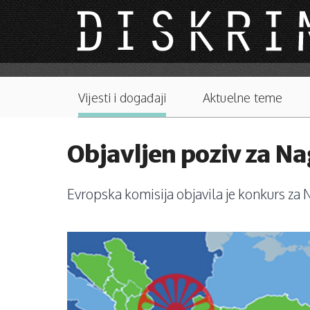
Skip to main content
Main menu
Vijesti i događaji
Aktuelne teme
Objavljen poziv za N
Evropska komisija objavila je konkurs za