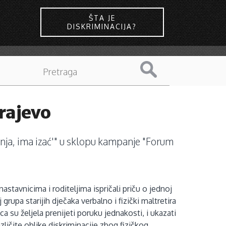
ŠTA JE
DISKRIMINACIJA?
arajevo
adnja, ima izać'" u sklopu kampanje "Forum
astavnicima i roditeljima ispričali priču o jednoj
upa starijih dječaka verbalno i fizički maltretira
 su željela prenijeti poruku jednakosti, i ukazati
zličite oblike diskriminacije zbog fizičkog