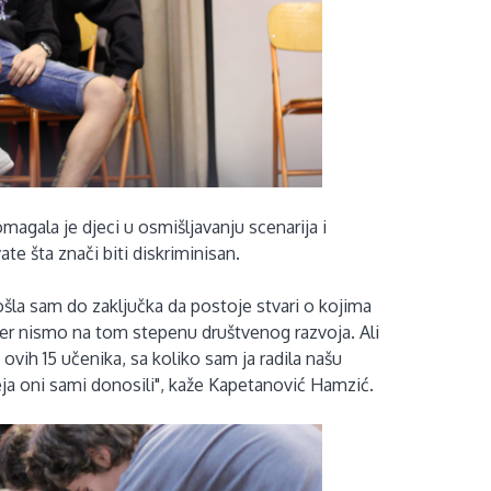
agala je djeci u osmišljavanju scenarija i
e šta znači biti diskriminisan.
šla sam do zaključka da postoje stvari o kojima
 jer nismo na tom stepenu društvenog razvoja. Ali
e ovih 15 učenika, sa koliko sam ja radila našu
eja oni sami donosili", kaže Kapetanović Hamzić.