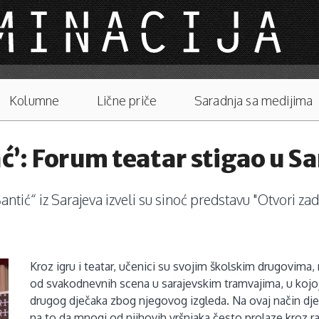
Kolumne
Lične priče
Saradnja sa medijima
ać’: Forum teatar stigao u S
ntić“ iz Sarajeva izveli su sinoć predstavu "Otvori z
Kroz igru i teatar, učenici su svojim školskim drugovima, n
od svakodnevnih scena u sarajevskim tramvajima, u kojoj gr
drugog dječaka zbog njegovog izgleda. Na ovaj način djeca
na to da mnogi od njihovih vršnjaka često prolaze kroz ra