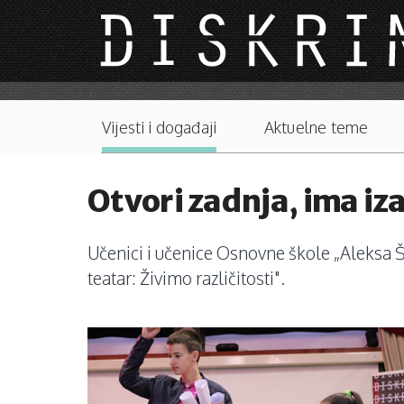
Skip to main content
Main menu
Vijesti i događaji
Aktuelne teme
Otvori zadnja, ima iz
Učenici i učenice Osnovne škole „Aleksa Ša
teatar: Živimo različitosti".