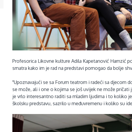
Profesorica Likovne kulture Adila Kapetanović Hamzić pom
smatra kako im je rad na predstavi pomogao da bolje shvat
"Upoznavajući se sa Forum teatrom i radeći sa djecom do
se može, ali i one o kojima se još uvijek ne može pričati
je vrlo interesantno raditi sa mladim ljudima i to koliko j
školsku predstavu, sazrilo u međuvremenu i koliko su id