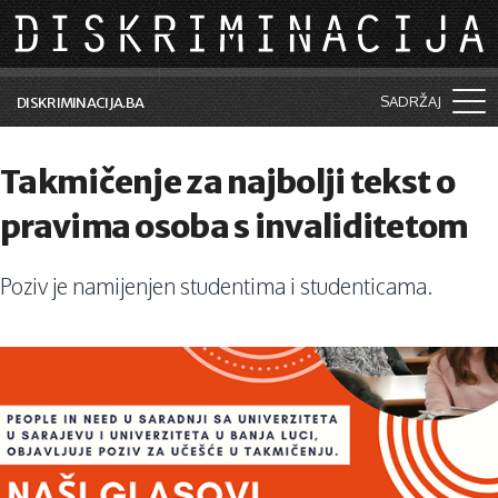
Skip to main content
SADRŽAJ
DISKRIMINACIJA.BA
Šta je diskriminacija?
Takmičenje za najbolji tekst o
Vijesti i događaji
pravima osoba s invaliditetom
Aktuelne teme
Poziv je namijenjen studentima i studenticama.
Kolumne
Lične priče
Saradnja sa medijima
Pretraga