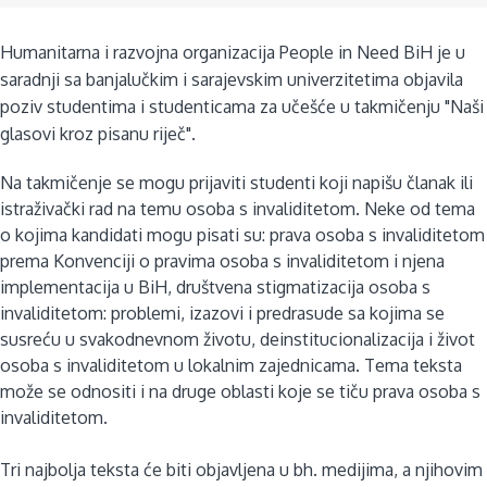
Humanitarna i razvojna organizacija People in Need BiH je u
saradnji sa banjalučkim i sarajevskim univerzitetima objavila
poziv studentima i studenticama za učešće u takmičenju "Naši
glasovi kroz pisanu riječ".
Na takmičenje se mogu prijaviti studenti koji napišu članak ili
istraživački rad na temu osoba s invaliditetom. Neke od tema
o kojima kandidati mogu pisati su: prava osoba s invaliditetom
prema Konvenciji o pravima osoba s invaliditetom i njena
implementacija u BiH, društvena stigmatizacija osoba s
invaliditetom: problemi, izazovi i predrasude sa kojima se
susreću u svakodnevnom životu, deinstitucionalizacija i život
osoba s invaliditetom u lokalnim zajednicama. Tema teksta
može se odnositi i na druge oblasti koje se tiču prava osoba s
invaliditetom.
Tri najbolja teksta će biti objavljena u bh. medijima, a njihovim