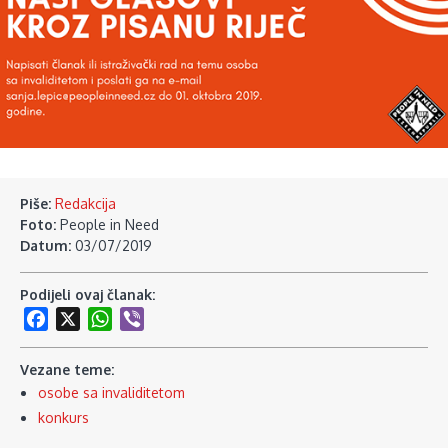
Piše:
Redakcija
Foto:
People in Need
Datum:
03/07/2019
Podijeli ovaj članak:
Facebook
X
WhatsApp
Viber
Vezane teme:
osobe sa invaliditetom
konkurs