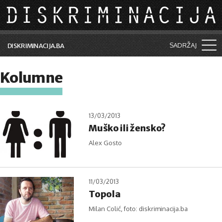
Skip to main content
SADRŽAJ
DISKRIMINACIJA.BA
Šta je diskriminacija?
Kolumne
Vijesti i događaji
Aktuelne teme
13/03/2013
Muško ili žensko?
Kolumne
Alex Gosto
Lične priče
Saradnja sa medijima
11/03/2013
Pretraga
Topola
Milan Colić, foto: diskriminacija.ba