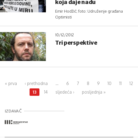
koja daje nadu
Emir Hodžić; foto: Udruženje građana
Optimisti
10/12/2012
Tri perspektive
Pages
« prva
‹ prethodna
…
6
7
8
9
10
11
12
13
14
sljedeća ›
posljednja »
IZDAVAČ