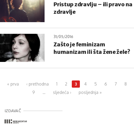
Pristup zdravlju – ili pravo na
zdravlje
31/05/2016
Zašto je feminizam
humanizam ili šta žene žele?
Pages
« prva
‹ prethodna
1
2
3
4
5
6
7
8
9
…
sljedeća ›
posljednja »
IZDAVAČ