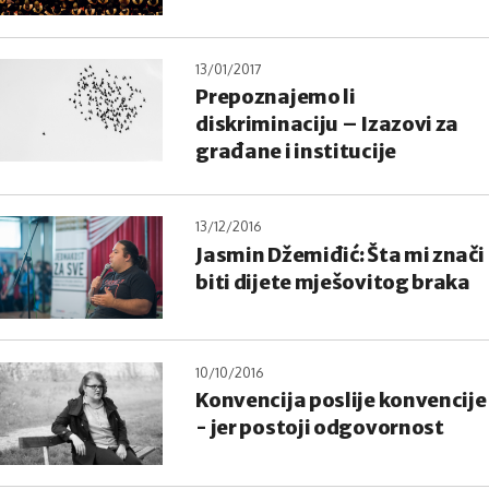
13/01/2017
Prepoznajemo li
diskriminaciju – Izazovi za
građane i institucije
13/12/2016
Jasmin Džemiđić: Šta mi znači
biti dijete mješovitog braka
10/10/2016
Konvencija poslije konvencije
- jer postoji odgovornost