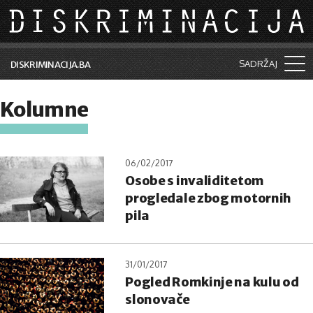
Skip to main content
SADRŽAJ
DISKRIMINACIJA.BA
Šta je diskriminacija?
Kolumne
Vijesti i događaji
Aktuelne teme
06/02/2017
Osobe s invaliditetom
Kolumne
progledale zbog motornih
Lične priče
pila
Saradnja sa medijima
31/01/2017
Pretraga
Pogled Romkinje na kulu od
slonovače