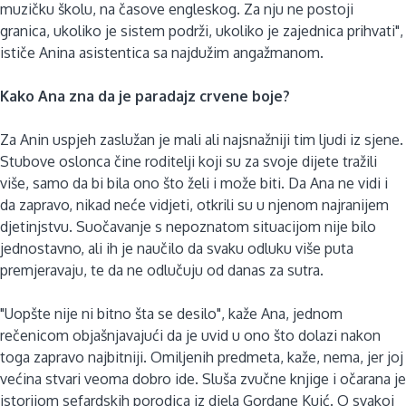
muzičku školu, na časove engleskog. Za nju ne postoji
granica, ukoliko je sistem podrži, ukoliko je zajednica prihvati",
ističe Anina asistentica sa najdužim angažmanom.
Kako Ana zna da je paradajz crvene boje?
Za Anin uspjeh zaslužan je mali ali najsnažniji tim ljudi iz sjene.
Stubove oslonca čine roditelji koji su za svoje dijete tražili
više, samo da bi bila ono što želi i može biti. Da Ana ne vidi i
da zapravo, nikad neće vidjeti, otkrili su u njenom najranijem
djetinjstvu. Suočavanje s nepoznatom situacijom nije bilo
jednostavno, ali ih je naučilo da svaku odluku više puta
premjeravaju, te da ne odlučuju od danas za sutra.
"Uopšte nije ni bitno šta se desilo", kaže Ana, jednom
rečenicom objašnjavajući da je uvid u ono što dolazi nakon
toga zapravo najbitniji. Omiljenih predmeta, kaže, nema, jer joj
većina stvari veoma dobro ide. Sluša zvučne knjige i očarana je
istorijom sefardskih porodica iz djela Gordane Kuić. O svakoj