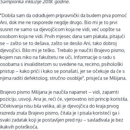
Šampionka inkluzije 2018. godine
.
"Dobila sam da odrađujem pripravnički da budem prva pomoć
Ani, dok me ne rasporede negdje drugo. Bio mi je to prvi
susret ne samo sa djevojčicom koja ne vidi, već uopšte sa
osobom koja ne vidi. Prvih mjesec dana sam plakala, pitajući
se – zašto se to dešava, zašto se desilo Ani, tako dobroj
djevojčici. Bilo mi je teško. Trebalo je naučiti Brajevo pismo,
kojem nas niko na fakultetu ne uči. Informacije o radu s
osobama s invaliditetom su svedene na, recimo, psihološki
pristup – kako prići i kako se ponašati, jer se očekuje da će s
njima raditi defektolog, stručno osoblje", prisjeća se Milijana.
Brajevo pismo Milijana je naučila napamet – vidi, zapamti
poziciju, usvoji. Ana je, reći će, vjerovatno isti princip koristila.
Očekivanja nisu bila velika, ali je djevojčica do kraja prvog
razreda znala Brajevo pismo, čitala je i pisala koristeći ga i
svaki zadatak koji je postavljen pred nju – savlađivala je bez
ikakvih poteškoća.