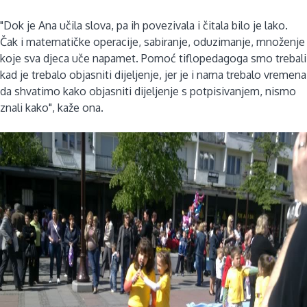
"Dok je Ana učila slova, pa ih povezivala i čitala bilo je lako.
Čak i matematičke operacije, sabiranje, oduzimanje, množenje
koje sva djeca uče napamet. Pomoć tiflopedagoga smo trebali
kad je trebalo objasniti dijeljenje, jer je i nama trebalo vremena
da shvatimo kako objasniti dijeljenje s potpisivanjem, nismo
znali kako", kaže ona.