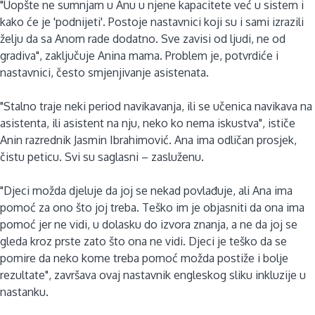
"Uopšte ne sumnjam u Anu u njene kapacitete već u sistem i
kako će je 'podnijeti'. Postoje nastavnici koji su i sami izrazili
želju da sa Anom rade dodatno. Sve zavisi od ljudi, ne od
gradiva", zaključuje Anina mama. Problem je, potvrdiće i
nastavnici, često smjenjivanje asistenata.
"Stalno traje neki period navikavanja, ili se učenica navikava na
asistenta, ili asistent na nju, neko ko nema iskustva", ističe
Anin razrednik Jasmin Ibrahimović. Ana ima odličan prosjek,
čistu peticu. Svi su saglasni – zasluženu.
"Djeci možda djeluje da joj se nekad povlađuje, ali Ana ima
pomoć za ono što joj treba. Teško im je objasniti da ona ima
pomoć jer ne vidi, u dolasku do izvora znanja, a ne da joj se
gleda kroz prste zato što ona ne vidi. Djeci je teško da se
pomire da neko kome treba pomoć možda postiže i bolje
rezultate", završava ovaj nastavnik engleskog sliku inkluzije u
nastanku.