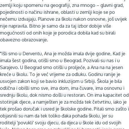
zemlji koju spomenu na geografiji, zna mnogo – glavni grad,
pojedinosti o načinu ishrane, oblasti u zemlji koje se po
nečemu izdvajaju. Planove za školu nakon osnovne, još uvijek
nije napravila. Bitno je samo da za taj izbor dobije više
mogućnosti od onih koje je porodica dobila kad su birali
obavezno obrazovanje.
"Išli smo u Derventu, Ana je možda imala dvije godine, Kad je
imala šest godina, otišli smo u Beograd. Pozivali su nas i u
Sarajevo. U Beograd smo otišli u proljeće, a Ana na na jesen
kreće u školu. To je već vrijeme za odluku. Godinu ranije je
usvojen zakon koji se bavio inkluzijom u Srbiji. Škola je bila
odlična i obišli smo sve, ima dom, ima čuvare, ima osnovnu i
srednju školu, dok nismo došli u restoran. On ima kapacitet od
stotinjak djece, a namješten je za možda tek četvrtinu, iako je
tek prošao doručak i usred je školske godine. Pitali smo zašto i
objasnili su nam da tek toliko đaka pohađa školu, jer su
roditelji 'povukli' svoju djecu, da djeca u škole idu od svojih