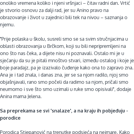
onoliko vremena koliko i njeni vršnjaci – čitav radni dan. Vrtić
je stvorio osnovu za dalji rad, jer su Anino pravo na
obrazovanje i život u zajednici bili tek na nivou – saznanja o
njemu.
"Prije polaska u školu, susreli smo se sa svim stručnjacima u
oblasti obrazovanja u Brčkom, koji su bili nepripremljeni na
ono što nas čeka, a dijete nisu ni poznavali. Ostalo mi je u
sjećanju da su je pitali mnoštvo stvari, između ostalog i koje je
boje paradajz, pa je izazivalo čuđenje kako ona to zapravo zna.
Ana je i tad znala, i danas zna, jer se sa njom radilo, njoj smo
objašnjavali, rano smo počeli da radimo sa njom, pričali smo
neumorno i sve što smo uzimali u ruke smo opisivali", dodaje
Anina mama Jelena.
Sa preprekama se svi 'snalaze', a na kraju ih pobjeđuju -
porodice
Porodica Stjepanović na trenutke podsjeća na neimare. Kako