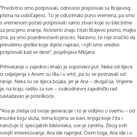
"Prvobitno smo potpisivali, odnosno prepisivali sa Brajevog
pisma na uobičajeno. To je oduzimalo puno vremena, pa smo
s vremenom počeli potpisivati samo stvari koje su bile bitne
za procjenu znanja. Asistenti znaju čitati Brajevo pismo, majka
zna, pa smo pojednostavili proces. Naravno, to nije značilo da
previdimo greške koje dijete napravi, i njih smo uredno
potpisivali kad se dese", pojašnjava Milijana
Prihvatanje u zajednici imalo je sopstveni put. Neka od djece
iz odjeljenja s Anom su išla i u vrtić, pa su se poznavali od
ranije. Neka su se djeca bojala, jer je Ana – drugačija. Vrijeme
je, na kraju, radilo za sve – svakodnevni zajednički rad
savladavao je poteškoće.
"Ana je zrelija od svoje generacije i to je vidljivo u svemu – od
muzike koju sluša, tema kojima se bavi, knjiga koje čita i
naručuje iz specijalnih biblioteka, sve je zanima. Zbog svih
svojih interesovanja, Ana ide naprijed. Osim toga, Ana ide i u