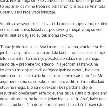
kuća. Nakon toga smo se zahvalili na ljubaznosti, jer je nama
to bio znak da mi ne trebamo biti tamo", prisjeća se Anin tata
Goran ulaska kroz vrata inkluzije.
Vratili su se svojoj kući i shvatili da borba u sopstvenoj okolini
nema alternativu. Iskustva, i pozitivnog i negativnog su već
imali, alat za dalji rad su tek morali stvoriti.
"Poraz je bio kad su se Ana i mama, u suzama, vratile iz vrtića,
jer ih je vaspitačica s vrata poslala kući – tog dana za njih nije
bilo asistenta. To nas nije pokolebalo i dalo nam je snagu
samo da – prepreke 'pojedemo'. Na jednom sastanku, na
kojem su mi objašnjavali da 'djeca ipak ne mogu', bio sam
spreman – nije bilo akta koji u to vrijeme nisam proučio. Moj
argument je bio da se zakon mora provoditi, od trenutka kad
stupi na snagu. Bio sam direktan i bez pardona, što je
rezultiralo obećanjem šefa odjeljenja da će sutra biti uposleno
deset aistenata, od kojih je jedan bio i za našu Anu", kaže tata.
Ana je tad konačno dobila mogućnost da u vrtiću boravi isto