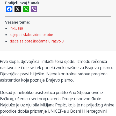
Podijeli ovaj članak:
Facebook
X
WhatsApp
Viber
Vezane teme:
inkluzija
slijepe i slabovidne osobe
djeca sa poteškoćama u razvoju
Prva klupa, djevojčica i mlađa žena sjede. Između rečenica
nastavnice čuje se tek poneki zvuk mašine za Brajevo pismo.
Djevojčica pravi bilješke. Njene kontrolne radove pregleda
asistentica koja poznaje Brajevo pismo.
Dosad je nekoliko asistentica pratilo Anu Stjepanović iz
Brčkog, učenicu sedmog razreda Druge osnovne škole.
Najduže je uz nju bila Milijana Popić, koja je na prijedlog Anine
porodice dobila priznanje UNICEF-a u Bosni i Hercegovini