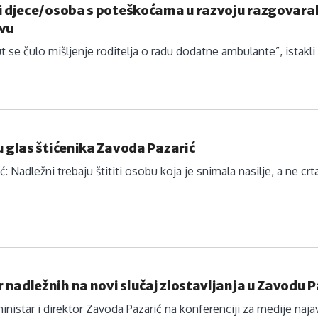
ji djece/osoba s poteškoćama u razvoju razgovara
evu
ut se čulo mišljenje roditelja o radu dodatne ambulante”, istakl
u glas štićenika Zavoda Pazarić
 Nadležni trebaju štititi osobu koja je snimala nasilje, a ne crt
nadležnih na novi slučaj zlostavljanja u Zavodu P
inistar i direktor Zavoda Pazarić na konferenciji za medije najavi