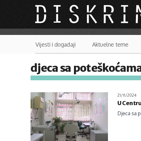
Skip to main content
Main menu
Vijesti i događaji
Aktuelne teme
djeca sa poteškoćama
21/11/2024
U Centr
Djeca sa 