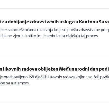
t za dobijanje zdravstvenih usluga u Kantonu Sar
djece sa poteškoćama u razvoju koja su prošla zdravstvene pr
dalje ne vjeruju koliko im je ambulanta olakšala taj proces.
 likovnih radova obilježen Međunarodni dan podiz
 je predstavljeno 168 dječijih likovnih radova kojima se želi po
sobe sa autizmom.