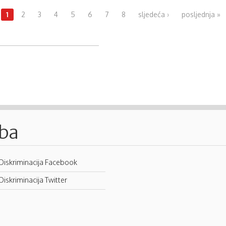
1
2
3
4
5
6
7
8
sljedeća ›
posljednja »
.ba
Diskriminacija Facebook
Diskriminacija Twitter