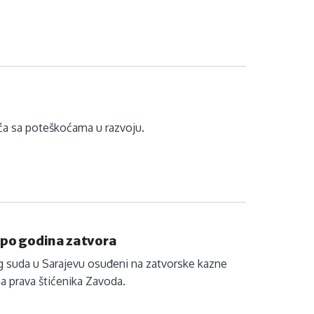
ića sa poteškoćama u razvoju.
i po godina zatvora
 suda u Sarajevu osuđeni na zatvorske kazne
a prava štićenika Zavoda.