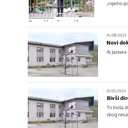
„nijemo po
16/08/2023
Novi dok
Al Jazeera
10/07/2023
Bivši di
Tri bivša
zbog nesav