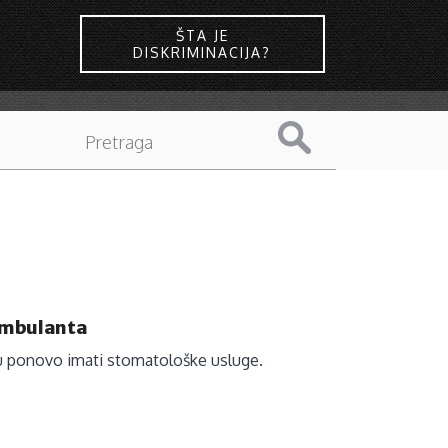
ŠTA JE
DISKRIMINACIJA?
ambulanta
u ponovo imati stomatološke usluge.