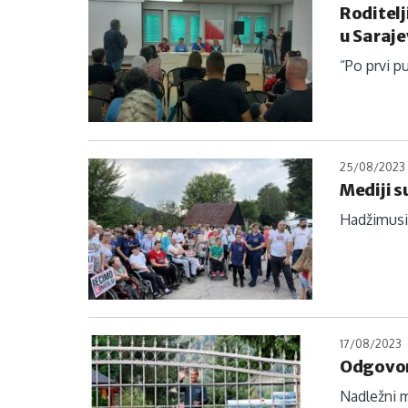
Roditel
u Saraj
“Po prvi p
25/08/2023
Mediji s
Hadžimusić:
17/08/2023
Odgovor 
Nadležni m