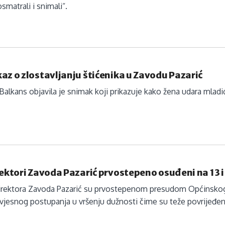
smatrali i snimali“.
az o zlostavljanju štićenika u Zavodu Pazarić
 Balkans objavila je snimak koji prikazuje kako žena udara mlad
rektori Zavoda Pazarić prvostepeno osuđeni na 13 
 direktora Zavoda Pazarić su prvostepenom presudom Općinskog
jesnog postupanja u vršenju dužnosti čime su teže povrijeđen