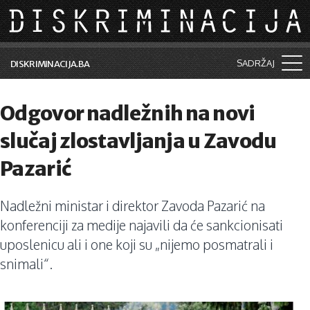
Skip to main content
SADRŽAJ
DISKRIMINACIJA.BA
Šta je diskriminacija?
Odgovor nadležnih na novi
Vijesti i događaji
slučaj zlostavljanja u Zavodu
Aktuelne teme
Pazarić
Kolumne
Nadležni ministar i direktor Zavoda Pazarić na
Lične priče
konferenciji za medije najavili da će sankcionisati
Saradnja sa medijima
uposlenicu ali i one koji su „nijemo posmatrali i
snimali“.
Pretraga