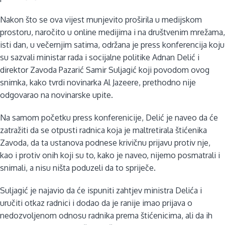
Nakon što se ova vijest munjevito proširila u medijskom
prostoru, naročito u online medijima i na društvenim mrežama,
isti dan, u večernjim satima, održana je press konferencija koju
su sazvali ministar rada i socijalne politike Adnan Delić i
direktor Zavoda Pazarić Samir Suljagić koji povodom ovog
snimka, kako tvrdi novinarka Al Jazeere, prethodno nije
odgovarao na novinarske upite.
Na samom početku press konferenicije, Delić je naveo da će
zatražiti da se otpusti radnica koja je maltretirala štićenika
Zavoda, da ta ustanova podnese krivičnu prijavu protiv nje,
kao i protiv onih koji su to, kako je naveo, nijemo posmatrali i
snimali, a nisu ništa poduzeli da to spriječe.
Suljagić je najavio da će ispuniti zahtjev ministra Delića i
uručiti otkaz radnici i dodao da je ranije imao prijava o
nedozvoljenom odnosu radnika prema štićenicima, ali da ih