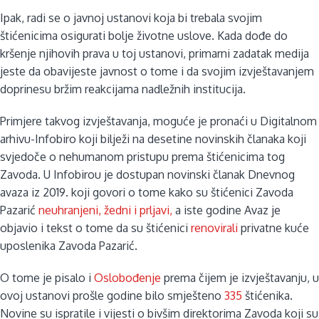
Ipak, radi se o javnoj ustanovi koja bi trebala svojim
štićenicima osigurati bolje životne uslove. Kada dođe do
kršenje njihovih prava u toj ustanovi, primarni zadatak medija
jeste da obavijeste javnost o tome i da svojim izvještavanjem
doprinesu bržim reakcijama nadležnih institucija.
Primjere takvog izvještavanja, moguće je pronaći u Digitalnom
arhivu-Infobiro koji bilježi na desetine novinskih članaka koji
svjedoče o nehumanom pristupu prema štićenicima tog
Zavoda. U Infobirou je dostupan novinski članak Dnevnog
avaza iz 2019. koji govori o tome kako su štićenici Zavoda
Pazarić
neuhranjeni, žedni i prljavi,
a iste godine Avaz je
objavio i tekst o tome da su štićenici
renovirali
privatne kuće
uposlenika Zavoda Pazarić.
O tome je pisalo i
Oslobođenje
prema čijem je izvještavanju, u
ovoj ustanovi prošle godine bilo smješteno
335
štićenika.
Novine su ispratile i vijesti o bivšim direktorima Zavoda koji su