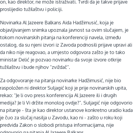
on, kao direktor, ne može istraživati. Tvrdi da je takve prijave
proslijedio tužilaštvu i policiji.
Novinarka Al Jazeere Balkans Aida Hadžimusić, koja je
objavljivanjem snimka upoznala javnost sa ovim slučajem, je
tokom novinarskih pitanja na konferenciji navela, između
ostalog, da su njeni izvori iz Zavoda podnosili prijave upravi ali
da niko nije reagovao, a umjesto odgovora zašto je to tako
ministar Delić je pozvao novinarku da svoje izvore otkrije
tužilaštvu i bude njihov “zviždač”.
Za odgovoranje na pitanja novinarke Hadžimusić, nije bio
raspoložen ni direktor Suljagić koji je prije novinarskih upita,
rekao: “Je li ovo press konferencija Al Jazeere ili i drugih
medija? Je li Vi držite monolog ovdje?”. Suljagić nije odgovorio
na pitanje - šta je kao direktor ustanove konkretno uradio kada
je čuo za slučaj nasilja u Zavodu, kao ni - zašto u roku koji
predviđa Zakon o slobodi pristupa informacijama, nije
odgovorio na pitanja Al Jazeere Balkans.