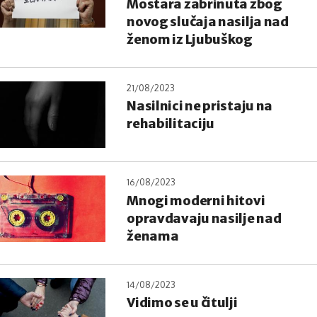
Mostara zabrinuta zbog
novog slučaja nasilja nad
ženom iz Ljubuškog
21/08/2023
Nasilnici ne pristaju na
rehabilitaciju
16/08/2023
Mnogi moderni hitovi
opravdavaju nasilje nad
ženama
14/08/2023
Vidimo se u čitulji