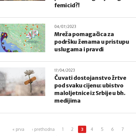
femicid?!
04/07/2023
Mreža pomagačica za
podršku ženama u pristupu
uslugama i pravdi
17/04/2023
Čuvati dostojanstvo žrtve
pod svaku cijenu: ubistvo
maloljetnice iz Srbije u bh.
medijima
Pages
« prva
‹ prethodna
1
2
3
4
5
6
7