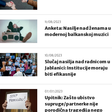
11/08/2023
Anketa: Nasilje nad ženama u
modernoj balkanskoj muzici
10/08/2023
Slučaj nasilja nad radnicom u
Jablanici: Institucije moraju
biti efikasnije
07/07/2023
Upitnik: Zašto ubistvo
supruge/partnerke nije
porodična tragedija nego