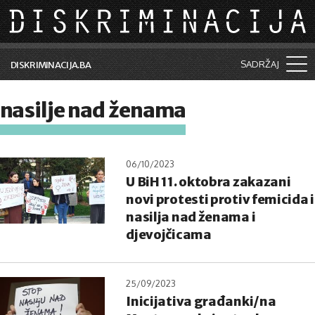
Skip to main content
SADRŽAJ
DISKRIMINACIJA.BA
Šta je diskriminacija?
nasilje nad ženama
Vijesti i događaji
Aktuelne teme
06/10/2023
U BiH 11. oktobra zakazani
Kolumne
novi protesti protiv femicida i
Lične priče
nasilja nad ženama i
djevojčicama
Saradnja sa medijima
Pretraga
25/09/2023
Inicijativa građanki/na