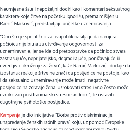
Neumjesne šale i nepoželjni dodiri kao i komentari seksualnog
karaktera-koje žrtve na početku ignorišu, prema mišljenju
Ramić Marković, predstavljaju početke uznemiravanja.
“Ono što je specifično za ovaj oblik nasilja je da namjera
počioica nije bitna za utvrđivanje odgovornosti za
uznemiravanje, jer se ide od pretpostavke da počinioc stvara
zastrašujuće, neprijateljsko, degradirajuće, ponižavajuće ili
uvredljivo okruženje za žrtvu”, kaže Ramić Marković i dodaje da
izostanak reakcije žrtve ne znači da posljedice ne postoje, kao
i da seksualno uznemiravanje može imati “negativne
posljedice na zdravlje žena, uzrokovati stres i vrlo često može
uzrokovati posttraumatski stresni sindrom”, te ostaviti
dugotrajne psihološke posljedice.
Kampanja
je dio inicijative “Borba protiv diskriminacije,
unapređenje ženskih radnih prava” koju, uz pomoć Evropske
komisije i Švedske agencije za međunarodni razvoj (Sida),