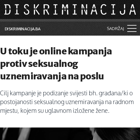
Skip to main content
SADRŽAJ
DISKRIMINACIJA.BA
Šta je diskriminacija?
U toku je online kampanja
Vijesti i događaji
protiv seksualnog
Aktuelne teme
uznemiravanja na poslu
Kolumne
Cilj kampanje je podizanje svijesti bh. građana/ki o
Lične priče
postojanosti seksualnog uznemiravanja na radnom
Saradnja sa medijima
mjestu, kojem su uglavnom izložene žene.
Pretraga