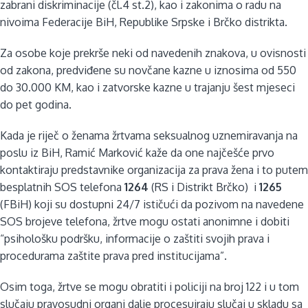
zabrani diskriminacije (čl.4 st.2), kao i zakonima o radu na
nivoima Federacije BiH, Republike Srpske i Brčko distrikta.
Za osobe koje prekrše neki od navedenih znakova, u ovisnosti
od zakona, predviđene su novčane kazne u iznosima od 550
do 30.000 KM, kao i zatvorske kazne u trajanju šest mjeseci
do pet godina.
Kada je riječ o ženama žrtvama seksualnog uznemiravanja na
poslu iz BiH, Ramić Marković kaže da one najčešće prvo
kontaktiraju predstavnike organizacija za prava žena i to putem
besplatnih SOS telefona
1264
(RS i Distrikt Brčko) i
1265
(FBiH) koji su dostupni 24/7 ističući da pozivom na navedene
SOS brojeve telefona, žrtve mogu ostati anonimne i dobiti
“psihološku podršku, informacije o zaštiti svojih prava i
procedurama zaštite prava pred institucijama”.
Osim toga, žrtve se mogu obratiti i policiji na broj 122 i u tom
slučaju pravosudni organi dalje procesuiraju slučaj u skladu sa