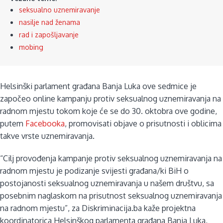
seksualno uznemiravanje
nasilje nad ženama
rad i zapošljavanje
mobing
Helsinški parlament građana Banja Luka ove sedmice je
započeo online kampanju protiv seksualnog uznemiravanja na
radnom mjestu tokom koje će se do 30. oktobra ove godine,
putem
F
acebooka
, promovisati objave o prisutnosti i oblicima
takve vrste uznemiravanja.
“Cilj provođenja kampanje protiv seksualnog uznemiravanja na
radnom mjestu je podizanje svijesti građana/ki BiH o
postojanosti seksualnog uznemiravanja u našem društvu, sa
posebnim naglaskom na prisutnost seksualnog uznemiravanja
na radnom mjestu”, za Diskriminacija.ba kaže projektna
koordinatorica Helsinškog parlamenta građana Banja Luka,