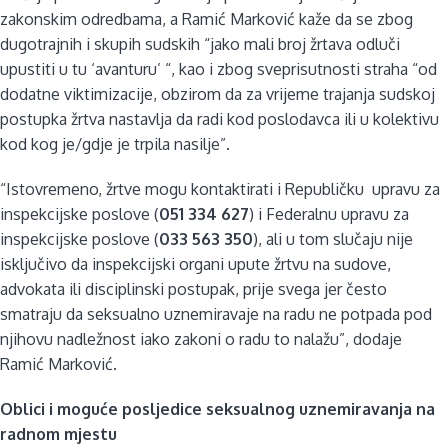
zakonskim odredbama, a Ramić Marković kaže da se zbog
dugotrajnih i skupih sudskih “jako mali broj žrtava odluči
upustiti u tu ‘avanturu’ “, kao i zbog sveprisutnosti straha “od
dodatne viktimizacije, obzirom da za vrijeme trajanja sudskoj
postupka žrtva nastavlja da radi kod poslodavca ili u kolektivu
kod kog je/gdje je trpila nasilje”.
“Istovremeno, žrtve mogu kontaktirati i Republičku upravu za
inspekcijske poslove (
051 334 627
) i Federalnu upravu za
inspekcijske poslove (
033 563 350
), ali u tom slučaju nije
isključivo da inspekcijski organi upute žrtvu na sudove,
advokata ili disciplinski postupak, prije svega jer često
smatraju da seksualno uznemiravaje na radu ne potpada pod
njihovu nadležnost iako zakoni o radu to nalažu”, dodaje
Ramić Marković.
Oblici i moguće posljedice seksualnog uznemiravanja na
radnom mjestu