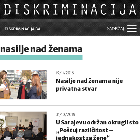
Skip to main content
SADRŽAJ
DISKRIMINACIJA.BA
Šta je diskriminacija?
nasilje nad ženama
Vijesti i događaji
Aktuelne teme
19/11/2015
Nasilje nad ženama nije
Kolumne
privatna stvar
Lične priče
Saradnja sa medijima
31/10/2015
Pretraga
U Sarajevu održan okrugli sto
„Poštuj različitost –
jednakost za žene“