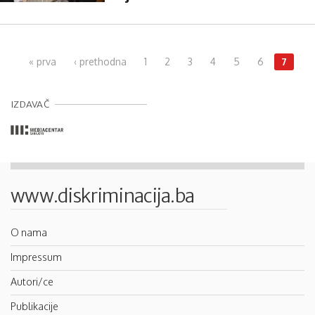
Pages
« prva
‹ prethodna
1
2
3
4
5
6
7
IZDAVAČ
www.diskriminacija.ba
O nama
Impressum
Autori/ce
Publikacije