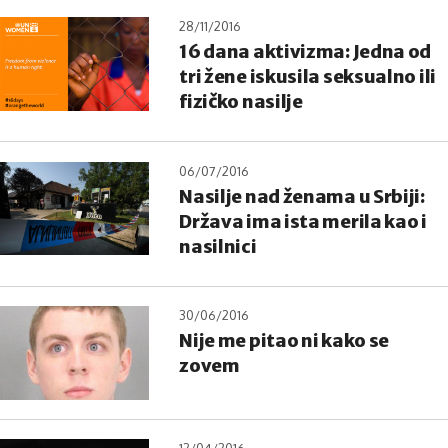
28/11/2016
16 dana aktivizma: Jedna od
tri žene iskusila seksualno ili
fizičko nasilje
06/07/2016
Nasilje nad ženama u Srbiji:
Država ima ista merila kao i
nasilnici
30/06/2016
Nije me pitao ni kako se
zovem