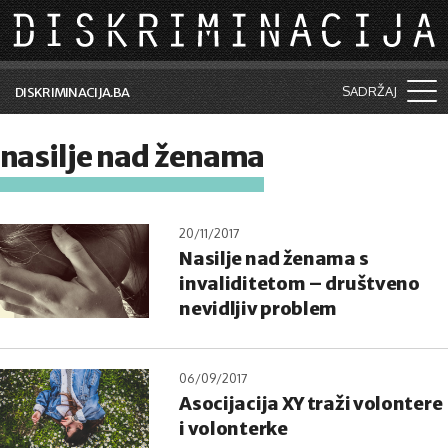
Skip to main content
SADRŽAJ
DISKRIMINACIJA.BA
Šta je diskriminacija?
nasilje nad ženama
Vijesti i događaji
Aktuelne teme
20/11/2017
Nasilje nad ženama s
Kolumne
invaliditetom – društveno
Lične priče
nevidljiv problem
Saradnja sa medijima
06/09/2017
Pretraga
Asocijacija XY traži volontere
i volonterke