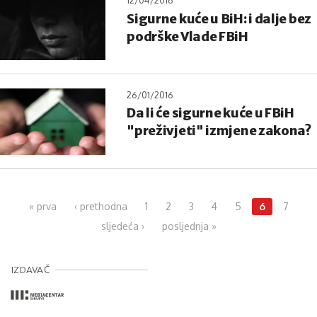
12/04/2016
Sigurne kuće u BiH: i dalje bez
podrške Vlade FBiH
26/01/2016
Da li će sigurne kuće u FBiH
"preživjeti" izmjene zakona?
Pages
« prva
‹ prethodna
1
2
3
4
5
6
7
sljedeća ›
posljednja »
IZDAVAČ