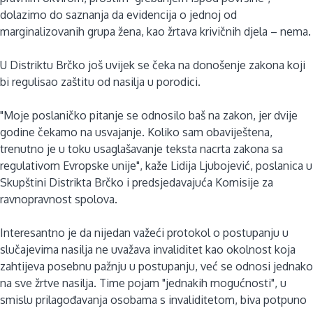
dolazimo do saznanja da evidencija o jednoj od
marginalizovanih grupa žena, kao žrtava krivičnih djela – nema.
U Distriktu Brčko još uvijek se čeka na donošenje zakona koji
bi regulisao zaštitu od nasilja u porodici.
"Moje poslaničko pitanje se odnosilo baš na zakon, jer dvije
godine čekamo na usvajanje. Koliko sam obaviještena,
trenutno je u toku usaglašavanje teksta nacrta zakona sa
regulativom Evropske unije", kaže Lidija Ljubojević, poslanica u
Skupštini Distrikta Brčko i predsjedavajuća Komisije za
ravnopravnost spolova.
Interesantno je da nijedan važeći protokol o postupanju u
slučajevima nasilja ne uvažava invaliditet kao okolnost koja
zahtijeva posebnu pažnju u postupanju, već se odnosi jednako
na sve žrtve nasilja. Time pojam "jednakih mogućnosti", u
smislu prilagođavanja osobama s invaliditetom, biva potpuno