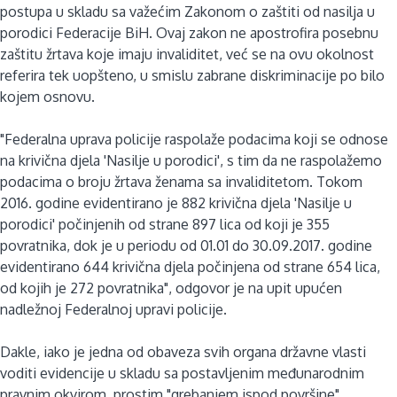
postupa u skladu sa važećim Zakonom o zaštiti od nasilja u
porodici Federacije BiH. Ovaj zakon ne apostrofira posebnu
zaštitu žrtava koje imaju invaliditet, već se na ovu okolnost
referira tek uopšteno, u smislu zabrane diskriminacije po bilo
kojem osnovu.
"Federalna uprava policije raspolaže podacima koji se odnose
na krivična djela 'Nasilje u porodici', s tim da ne raspolažemo
podacima o broju žrtava ženama sa invaliditetom. Tokom
2016. godine evidentirano je 882 krivična djela 'Nasilje u
porodici' počinjenih od strane 897 lica od koji je 355
povratnika, dok je u periodu od 01.01 do 30.09.2017. godine
evidentirano 644 krivična djela počinjena od strane 654 lica,
od kojih je 272 povratnika", odgovor je na upit upućen
nadležnoj Federalnoj upravi policije.
Dakle, iako je jedna od obaveza svih organa državne vlasti
voditi evidencije u skladu sa postavljenim međunarodnim
pravnim okvirom, prostim "grebanjem ispod površine",