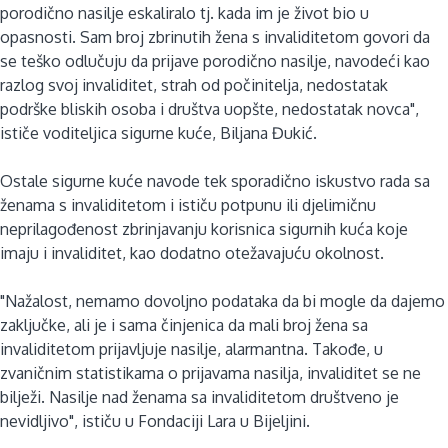
porodično nasilje eskaliralo tj. kada im je život bio u
opasnosti. Sam broj zbrinutih žena s invaliditetom govori da
se teško odlučuju da prijave porodično nasilje, navodeći kao
razlog svoj invaliditet, strah od počinitelja, nedostatak
podrške bliskih osoba i društva uopšte, nedostatak novca",
ističe voditeljica sigurne kuće, Biljana Đukić.
Ostale sigurne kuće navode tek sporadično iskustvo rada sa
ženama s invaliditetom i ističu potpunu ili djelimičnu
neprilagođenost zbrinjavanju korisnica sigurnih kuća koje
imaju i invaliditet, kao dodatno otežavajuću okolnost.
"Nažalost, nemamo dovoljno podataka da bi mogle da dajemo
zaključke, ali je i sama činjenica da mali broj žena sa
invaliditetom prijavljuje nasilje, alarmantna. Takođe, u
zvaničnim statistikama o prijavama nasilja, invaliditet se ne
bilježi. Nasilje nad ženama sa invaliditetom društveno je
nevidljivo", ističu u Fondaciji Lara u Bijeljini.