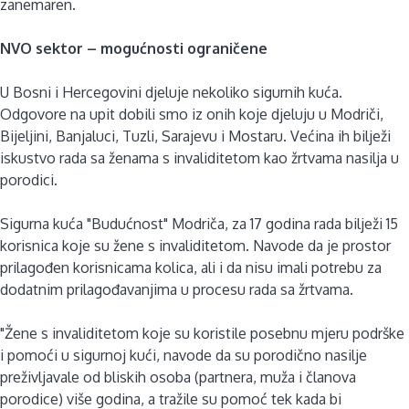
zanemaren.
NVO sektor – mogućnosti ograničene
U Bosni i Hercegovini djeluje nekoliko sigurnih kuća.
Odgovore na upit dobili smo iz onih koje djeluju u Modriči,
Bijeljini, Banjaluci, Tuzli, Sarajevu i Mostaru. Većina ih bilježi
iskustvo rada sa ženama s invaliditetom kao žrtvama nasilja u
porodici.
Sigurna kuća "Budućnost" Modriča, za 17 godina rada bilježi 15
korisnica koje su žene s invaliditetom. Navode da je prostor
prilagođen korisnicama kolica, ali i da nisu imali potrebu za
dodatnim prilagođavanjima u procesu rada sa žrtvama.
"Žene s invaliditetom koje su koristile posebnu mjeru podrške
i pomoći u sigurnoj kući, navode da su porodično nasilje
preživljavale od bliskih osoba (partnera, muža i članova
porodice) više godina, a tražile su pomoć tek kada bi