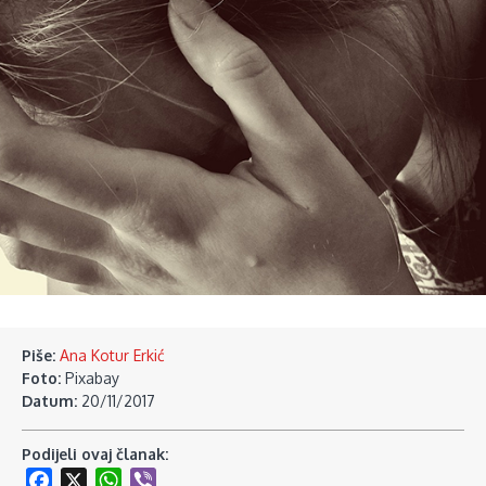
Piše:
Ana Kotur Erkić
Foto:
Pixabay
Datum:
20/11/2017
Podijeli ovaj članak:
Facebook
X
WhatsApp
Viber