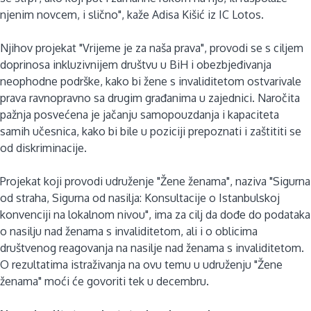
njenim novcem, i slično", kaže Adisa Kišić iz IC Lotos.
Njihov projekat "Vrijeme je za naša prava", provodi se s ciljem
doprinosa inkluzivnijem društvu u BiH i obezbjeđivanja
neophodne podrške, kako bi žene s invaliditetom ostvarivale
prava ravnopravno sa drugim građanima u zajednici. Naročita
pažnja posvećena je jačanju samopouzdanja i kapaciteta
samih učesnica, kako bi bile u poziciji prepoznati i zaštititi se
od diskriminacije.
Projekat koji provodi udruženje "Žene ženama", naziva "Sigurna
od straha, Sigurna od nasilja: Konsultacije o Istanbulskoj
konvenciji na lokalnom nivou", ima za cilj da dođe do podataka
o nasilju nad ženama s invaliditetom, ali i o oblicima
društvenog reagovanja na nasilje nad ženama s invaliditetom.
O rezultatima istraživanja na ovu temu u udruženju "Žene
ženama" moći će govoriti tek u decembru.