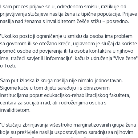
I sam proces prijave se u, određenom smislu, razlikuje od
prijavljivanja slučajeva nasilja žena iz tipične populacije. Prijave
nasilja nad ženama s invaliditetom češće stižu – posredno.
"Ukoliko postoji ograničenje u smislu da osoba ima problem
sa govorom ili se otežano kreće, uglavnom je slučaj da koriste
pomoć osobe od povjerenja ili ta osoba kontaktira u njihovo
ime, tražeći savjet ili informaciju", kažu iz udruženja "Vive žene"
u Tuzli.
Sam put izlaska iz kruga nasilja nije nimalo jednostavan.
Sigurne kuće u tom dijelu sarađuju i s obrazovnim
institucijama poput edukacijsko-rehabilitacijskog fakulteta,
centara za socijalni rad, ali i udruženjima osoba s
invaliditetom.
"U slučaju zbrinjavanja višestruko marginalizovanih grupa žena
koje su preživjele nasilja uspostavljamo saradnju sa njihovim