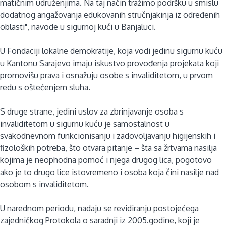
matičnim udruženjima. Na taj način tražimo podršku u smislu
dodatnog angažovanja edukovanih stručnjakinja iz određenih
oblasti", navode u sigurnoj kući u Banjaluci.
U Fondaciji lokalne demokratije, koja vodi jedinu sigurnu kuću
u Kantonu Sarajevo imaju iskustvo provođenja projekata koji
promovišu prava i osnažuju osobe s invaliditetom, u prvom
redu s oštećenjem sluha.
S druge strane, jedini uslov za zbrinjavanje osoba s
invaliditetom u sigurnu kuću je samostalnost u
svakodnevnom funkcionisanju i zadovoljavanju higijenskih i
fizoloških potreba, što otvara pitanje – šta sa žrtvama nasilja
kojima je neophodna pomoć i njega drugog lica, pogotovo
ako je to drugo lice istovremeno i osoba koja čini nasilje nad
osobom s invaliditetom.
U narednom periodu, nadaju se revidiranju postojećega
zajedničkog Protokola o saradnji iz 2005.godine, koji je