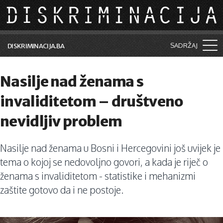
Skip to main content
SADRŽAJ
DISKRIMINACIJA.BA
Šta je diskriminacija?
Nasilje nad ženama s
Vijesti i događaji
invaliditetom – društveno
Aktuelne teme
nevidljiv problem
Kolumne
Nasilje nad ženama u Bosni i Hercegovini još uvijek je
Lične priče
tema o kojoj se nedovoljno govori, a kada je riječ o
Saradnja sa medijima
ženama s invaliditetom - statistike i mehanizmi
zaštite gotovo da i ne postoje.
Pretraga