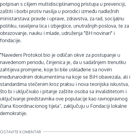
potpisan s ciljem multidisciplinarnog pristupa u prevenciji,
zaštiti i borbi protiv nasilja u porodici između nadležnih
ministarstava: pravde i uprave, zdravstva, za rad, socijalnu
politiku, raseljena lica i izbjeglice, unutrašnjih poslova, te za
obrazovanje, nauku i mlade, udruženja "BH novinari" i
fondacije.
"Navedeni Protokol bio je odličan okvir za postupanje u
navedenom periodu, činjenica je, da u sadašnjem trenutku
zahtijeva promjene, koje bi bile usklađene sa novim
međunarodnim dokumentima na koje se BiH obavezala, ali i
standardima stečenim kroz praksu i nova teorijska iskustva,
što bi i uključivalo i pitanje zaštite osoba sa invaliditetom i
uključivanje predstavnika ove populacije kao ravnopravnog
člana Koordinacionog tijela“, zaključuju u Fondaciji lokalne
demokratije.
OSTAVITE KOMENTAR