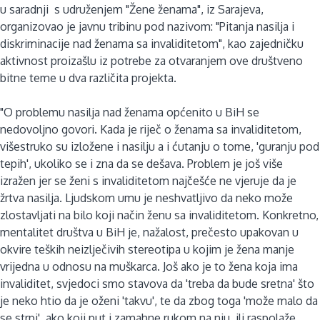
u saradnji s udruženjem "Žene ženama", iz Sarajeva,
organizovao je javnu tribinu pod nazivom: "Pitanja nasilja i
diskriminacije nad ženama sa invaliditetom", kao zajedničku
aktivnost proizašlu iz potrebe za otvaranjem ove društveno
bitne teme u dva različita projekta.
"O problemu nasilja nad ženama općenito u BiH se
nedovoljno govori. Kada je riječ o ženama sa invaliditetom,
višestruko su izložene i nasilju a i ćutanju o tome, 'guranju pod
tepih', ukoliko se i zna da se dešava. Problem je još više
izražen jer se ženi s invaliditetom najčešće ne vjeruje da je
žrtva nasilja. Ljudskom umu je neshvatljivo da neko može
zlostavljati na bilo koji način ženu sa invaliditetom. Konkretno,
mentalitet društva u BiH je, nažalost, prečesto upakovan u
okvire teških neizlječivih stereotipa u kojim je žena manje
vrijedna u odnosu na muškarca. Još ako je to žena koja ima
invaliditet, svjedoci smo stavova da 'treba da bude sretna' što
je neko htio da je oženi 'takvu', te da zbog toga 'može malo da
se strpi', ako koji put i zamahne rukom na nju, ili raspolaže