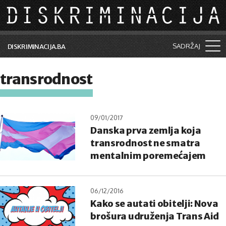
Skip to main content
SADRŽAJ
DISKRIMINACIJA.BA
Šta je diskriminacija?
transrodnost
Vijesti i događaji
Aktuelne teme
09/01/2017
Danska prva zemlja koja
Kolumne
transrodnost ne smatra
Lične priče
mentalnim poremećajem
Saradnja sa medijima
06/12/2016
Pretraga
Kako se autati obitelji: Nova
brošura udruženja Trans Aid