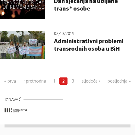
Dan sjećanja na ubijene
trans* osobe
02/10/2015
Administrativni problemi
transrodnih osoba u BiH
Pages
« prva
‹ prethodna
1
2
3
sljedeća ›
posljednja »
IZDAVAČ