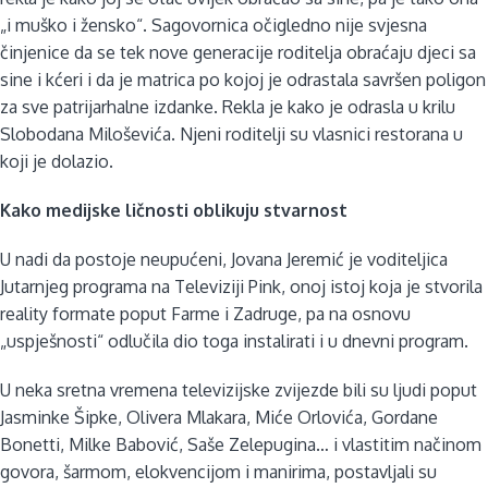
„i muško i žensko“. Sagovornica očigledno nije svjesna
činjenice da se tek nove generacije roditelja obraćaju djeci sa
sine i kćeri i da je matrica po kojoj je odrastala savršen poligon
za sve patrijarhalne izdanke. Rekla je kako je odrasla u krilu
Slobodana Miloševića. Njeni roditelji su vlasnici restorana u
koji je dolazio.
Kako medijske ličnosti oblikuju stvarnost
U nadi da postoje neupućeni, Jovana Jeremić je voditeljica
Jutarnjeg programa na Televiziji Pink, onoj istoj koja je stvorila
reality formate poput Farme i Zadruge, pa na osnovu
„uspješnosti“ odlučila dio toga instalirati i u dnevni program.
U neka sretna vremena televizijske zvijezde bili su ljudi poput
Jasminke Šipke, Olivera Mlakara, Miće Orlovića, Gordane
Bonetti, Milke Babović, Saše Zelepugina… i vlastitim načinom
govora, šarmom, elokvencijom i manirima, postavljali su