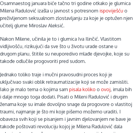
Osamnaestog januara biće tačno tri godine otkako je glumica
Milena Radulović izašla u javnost s potresnom
ispoviješću
o
preživljenom seksualnom zlostavljanju za koje je optužen njen
učitelj glume Miroslav Aleksić.
Nakon Milene, učinila je to i glumica Iva Ilinčić. Vlastitom
vidljivošću, rizikujući da sve što u životu urade ostane u
drugom planu, štitile su neuporedivo mlađe djevojke, koje su
takođe odlučile progovoriti pred sudom.
Jednako toliko traje i mučni pravosudni proces koji je
uključivao svaki oblik retraumatizacije koji se može zamisliti.
Iako je malo tema o kojima sam
pisala
koliko
o
ovoj
, imala bih
i dalje mnogo toga dodati. Pisati o Mileni Radulović i drugim
ženama koje su imale dovoljno snage da progovore o vlastitoj
traumi, najmanje je što mi koje pišemo možemo uraditi. I
obaveza svih koji se pisanjem i javnim djelovanjem ne bave je
takođe poštovati revoluciju kojoj je Milena Radulović dala