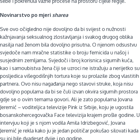
sebe i pokrenula važne procese na prostoru cijele regije.
Novinarstvo po mjeri
sharea
Sve ovo očigledno nije dovoljno da bi svijest o nužnosti
kažnjavanja seksualnog zlostavljanja i svakog drugog oblika
nasilja nad ženom bila dovoljno prisutna. O njenom odsustvu
svjedoče nam mračne statistike o broju femicida u našoj i
susjednim zemljama. Svjedoči i broj korisnica sigurnih kuća,
kao i samoubistva žena čiji se uzroci ne istražuju a nerijetko su
posljedica višegodišnjih tortura koje su prolazile zbog vlastitih
partnera. Ovo nisu nagađanja nego stavovi struke, koja nisu
dovoljno popularna da bi se čuli izvan okvira sigurnih prostora
gdje se o ovim temama govori. Ali je zato popularna Jovana
Jeremić – voditeljica televizije Pink iz Srbije, koju je ugostila
bosanskohercegovačka Face televizija krajem prošle godine. U
intervjuu koji je s njom vodila Amila Idrizbegović, Jovana
Jeremić je rekla kako ju je jedan političar pokušao silovati kada
su joj bile dvadeset dvije i po godine.