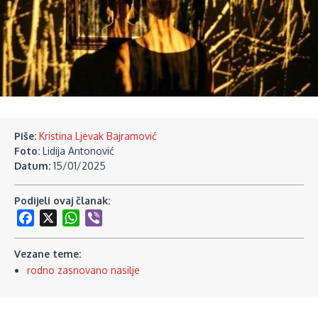
Piše:
Kristina Ljevak Bajramović
Foto:
Lidija Antonović
Datum:
15/01/2025
Podijeli ovaj članak:
Facebook
X
WhatsApp
Viber
Vezane teme:
rodno zasnovano nasilje