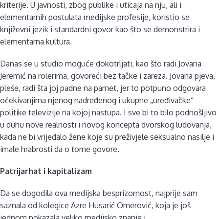
kriterije. U javnosti, zbog publike i uticaja na nju, ali i
elementarnih postulata medijske profesije, koristio se
književni jezik i standardni govor kao što se demonstrira i
elementarna kultura.
Danas se u studio moguće dokotrljati, kao što radi Jovana
Jeremić na rolerima, govoreći bez tačke i zareza. Jovana pjeva,
pleše, radi šta joj padne na pamet, jer to potpuno odgovara
očekivanjima njenog nadređenog i ukupne „uređivačke“
politike televizije na kojoj nastupa. I sve bi to bilo podnošljivo
u duhu nove realnosti i novog koncepta dvorskog ludovanja,
kada ne bi vrijeđalo žene koje su preživjele seksualno nasilje i
imale hrabrosti da o tome govore.
Patrijarhat i kapitalizam
Da se dogodila ova medijska besprizornost, najprije sam
saznala od kolegice Azre Husarić Omerović, koja je još
jednom pokazala veliko medijsko znanje i