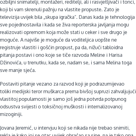
ozbiljni snimatelji, montažeri, reditelji, ali i rasvjetljivači i tonci,
koji bi vam skrenuli pažnju na vlastite propuste. Zato je
televizija uvijek bila „skupa igračka“. Danas kada je tehnologija
sve pojednostavila i kada se živa reporterska javljanja mogu
realizovati opremom koja može stati u ceker i sve drugo je
moguće. A najviše je moguće da voditeljica uopšte ne
registruje vlastiti i gošćin propust, pa da, nižući tabloidna
pitanja postavi i ono koje se tiče razvoda Meline i Harisa
Džinovića, u trenutku, kada se, nadam se, i sama Melina toga
sve manje sjeća.
Postaviti pitanje vezano za razvod koji je podrazumijevao
toliki medijski teror muškarca prema bivšoj supruzi zahvaljujući
vlastitoj popularnosti je samo još jedna potvrda potpunog
odsustva svijesti o toksičnoj muškosti i internalizovanoj
mizoginiji.
Jovana Jeremić, u intervjuu koji se nikada nije trebao snimiti,
rekla je kako joj se otac uvijek obraćao sa sine, pa je tako ona