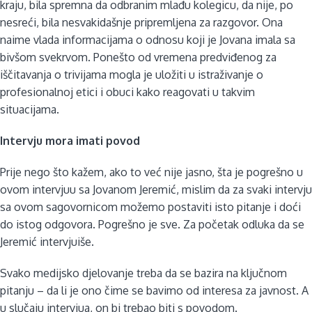
kraju, bila spremna da odbranim mlađu kolegicu, da nije, po
nesreći, bila nesvakidašnje pripremljena za razgovor. Ona
naime vlada informacijama o odnosu koji je Jovana imala sa
bivšom svekrvom. Ponešto od vremena predviđenog za
iščitavanja o trivijama mogla je uložiti u istraživanje o
profesionalnoj etici i obuci kako reagovati u takvim
situacijama.
Intervju mora imati povod
Prije nego što kažem, ako to već nije jasno, šta je pogrešno u
ovom intervjuu sa Jovanom Jeremić, mislim da za svaki intervju
sa ovom sagovornicom možemo postaviti isto pitanje i doći
do istog odgovora. Pogrešno je sve. Za početak odluka da se
Jeremić intervjuiše.
Svako medijsko djelovanje treba da se bazira na ključnom
pitanju – da li je ono čime se bavimo od interesa za javnost. A
u slučaju intervjua, on bi trebao biti s povodom.