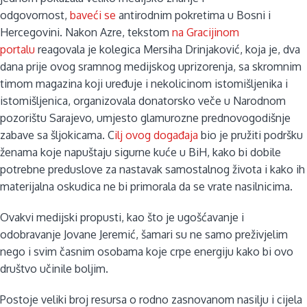
odgovornost,
baveći se
antirodnim pokretima u Bosni i
Hercegovini. Nakon Azre, tekstom
na Gracijinom
portalu
reagovala je kolegica Mersiha Drinjaković, koja je, dva
dana prije ovog sramnog medijskog uprizorenja, sa skromnim
timom magazina koji uređuje i nekolicinom istomišljenika i
istomišljenica, organizovala donatorsko veče u Narodnom
pozorištu Sarajevo, umjesto glamurozne prednovogodišnje
zabave sa šljokicama. C
ilj ovog događaja
bio je pružiti podršku
ženama koje napuštaju sigurne kuće u BiH, kako bi dobile
potrebne preduslove za nastavak samostalnog života i kako ih
materijalna oskudica ne bi primorala da se vrate nasilnicima.
Ovakvi medijski propusti, kao što je ugošćavanje i
odobravanje Jovane Jeremić, šamari su ne samo preživjelim
nego i svim časnim osobama koje crpe energiju kako bi ovo
društvo učinile boljim.
Postoje veliki broj resursa o rodno zasnovanom nasilju i cijela