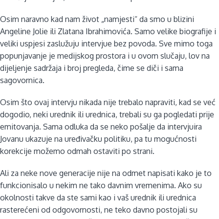
Osim naravno kad nam život „namjesti“ da smo u blizini
Angeline Jolie ili Zlatana Ibrahimovića. Samo velike biografije i
veliki uspjesi zaslužuju intervjue bez povoda. Sve mimo toga
popunjavanje je medijskog prostora i u ovom slučaju, lov na
dijeljenje sadržaja i broj pregleda, čime se diči i sama
sagovornica.
Osim što ovaj intervju nikada nije trebalo napraviti, kad se već
dogodio, neki urednik ili urednica, trebali su ga pogledati prije
emitovanja. Sama odluka da se neko pošalje da intervjuira
Jovanu ukazuje na uređivačku politiku, pa tu mogućnosti
korekcije možemo odmah ostaviti po strani.
Ali za neke nove generacije nije na odmet napisati kako je to
funkcionisalo u nekim ne tako davnim vremenima. Ako su
okolnosti takve da ste sami kao i vaš urednik ili urednica
rasterećeni od odgovornosti, ne teko davno postojali su