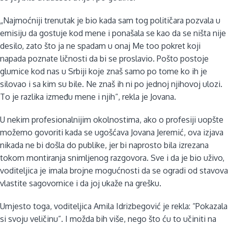
„Najmoćniji trenutak je bio kada sam tog političara pozvala u
emisiju da gostuje kod mene i ponašala se kao da se ništa nije
desilo, zato što ja ne spadam u onaj Me too pokret koji
napada poznate ličnosti da bi se proslavio. Pošto postoje
glumice kod nas u Srbiji koje znaš samo po tome ko ih je
silovao i sa kim su bile. Ne znaš ih ni po jednoj njihovoj ulozi.
To je razlika između mene i njih“, rekla je Jovana.
U nekim profesionalnijim okolnostima, ako o profesiji uopšte
možemo govoriti kada se ugošćava Jovana Jeremić, ova izjava
nikada ne bi došla do publike, jer bi naprosto bila izrezana
tokom montiranja snimljenog razgovora. Sve i da je bio uživo,
voditeljica je imala brojne mogućnosti da se ogradi od stavova
vlastite sagovornice i da joj ukaže na grešku.
Umjesto toga, voditeljica Amila Idrizbegović je rekla: “Pokazala
si svoju veličinu”. I možda bih više, nego što ću to učiniti na