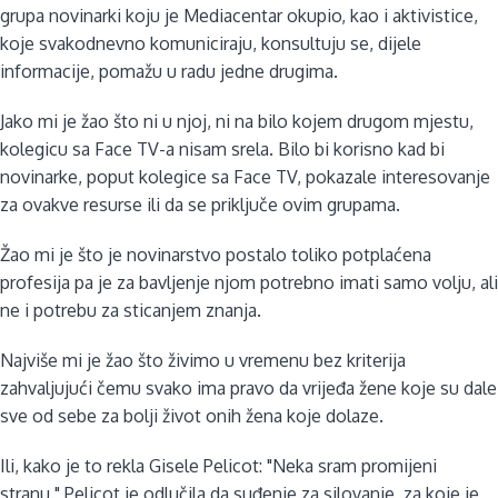
grupa novinarki koju je Mediacentar okupio, kao i aktivistice,
koje svakodnevno komuniciraju, konsultuju se, dijele
informacije, pomažu u radu jedne drugima.
Jako mi je žao što ni u njoj, ni na bilo kojem drugom mjestu,
kolegicu sa Face TV-a nisam srela. Bilo bi korisno kad bi
novinarke, poput kolegice sa Face TV, pokazale interesovanje
za ovakve resurse ili da se priključe ovim grupama.
Žao mi je što je novinarstvo postalo toliko potplaćena
profesija pa je za bavljenje njom potrebno imati samo volju, ali
ne i potrebu za sticanjem znanja.
Najviše mi je žao što živimo u vremenu bez kriterija
zahvaljujući čemu svako ima pravo da vrijeđa žene koje su dale
sve od sebe za bolji život onih žena koje dolaze.
Ili, kako je to rekla Gisele Pelicot: "Neka sram promijeni
stranu." Pelicot je odlučila da suđenje za silovanje, za koje je