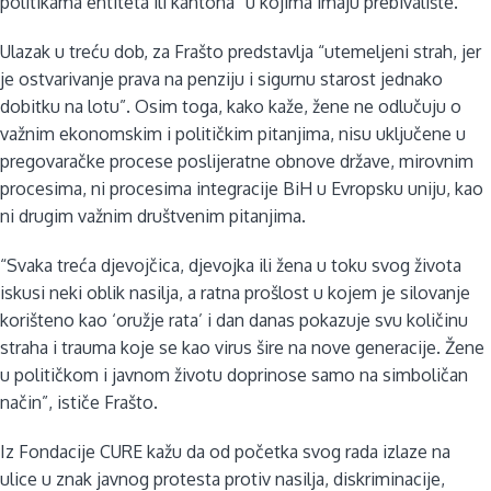
politikama entiteta ili kantona” u kojima imaju prebivalište.
Ulazak u treću dob, za Frašto predstavlja “utemeljeni strah, jer
je ostvarivanje prava na penziju i sigurnu starost jednako
dobitku na lotu”. Osim toga, kako kaže, žene ne odlučuju o
važnim ekonomskim i političkim pitanjima, nisu uključene u
pregovaračke procese poslijeratne obnove države, mirovnim
procesima, ni procesima integracije BiH u Evropsku uniju, kao
ni drugim važnim društvenim pitanjima.
“Svaka treća djevojčica, djevojka ili žena u toku svog života
iskusi neki oblik nasilja, a ratna prošlost u kojem je silovanje
korišteno kao ‘oružje rata’ i dan danas pokazuje svu količinu
straha i trauma koje se kao virus šire na nove generacije. Žene
u političkom i javnom životu doprinose samo na simboličan
način”, ističe Frašto.
Iz Fondacije CURE kažu da od početka svog rada izlaze na
ulice u znak javnog protesta protiv nasilja, diskriminacije,