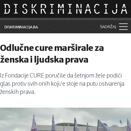
Skip to main content
SADRŽAJ
DISKRIMINACIJA.BA
Šta je diskriminacija?
Odlučne cure marširale za
Vijesti i događaji
ženska i ljudska prava
Aktuelne teme
Iz Fondacije CURE poručile da šetnjom žele podići
Kolumne
glas protiv svih onih koji/e stoje na putu ostvarenja
Lične priče
ženskih prava.
Saradnja sa medijima
Pretraga