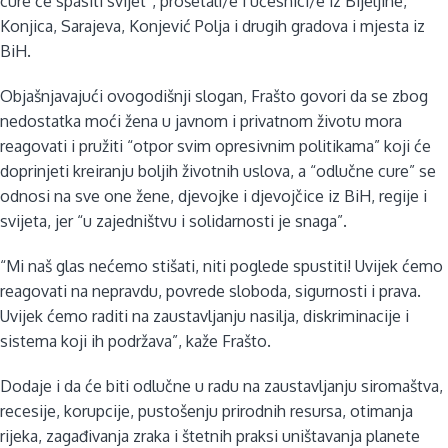
cure će spasiti svijet”, prošetali/e i učesnici/e iz Bijeljine,
Konjica, Sarajeva, Konjević Polja i drugih gradova i mjesta iz
BiH.
Objašnjavajući ovogodišnji slogan, Frašto govori da se zbog
nedostatka moći žena u javnom i privatnom životu mora
reagovati i pružiti “otpor svim opresivnim politikama” koji će
doprinjeti kreiranju boljih životnih uslova, a “odlučne cure” se
odnosi na sve one žene, djevojke i djevojčice iz BiH, regije i
svijeta, jer “u zajedništvu i solidarnosti je snaga”.
“Mi naš glas nećemo stišati, niti poglede spustiti! Uvijek ćemo
reagovati na nepravdu, povrede sloboda, sigurnosti i prava.
Uvijek ćemo raditi na zaustavljanju nasilja, diskriminacije i
sistema koji ih podržava”, kaže Frašto.
Dodaje i da će biti odlučne u radu na zaustavljanju siromaštva,
recesije, korupcije, pustošenju prirodnih resursa, otimanja
rijeka, zagađivanja zraka i štetnih praksi uništavanja planete