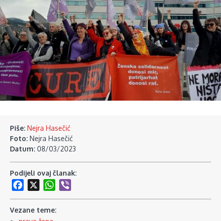
Piše:
Nejra Hasečić
Foto:
Nejra Hasečić
Datum:
08/03/2023
Podijeli ovaj članak:
Facebook
X
WhatsApp
Viber
Vezane teme: