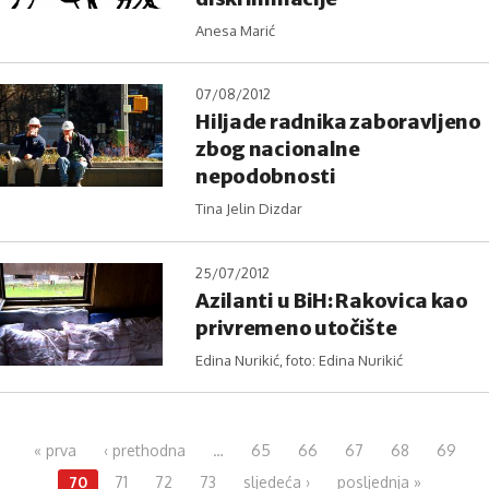
Anesa Marić
07/08/2012
Hiljade radnika zaboravljeno
zbog nacionalne
nepodobnosti
Tina Jelin Dizdar
25/07/2012
Azilanti u BiH: Rakovica kao
privremeno utočište
Edina Nurikić, foto: Edina Nurikić
Pages
« prva
‹ prethodna
…
65
66
67
68
69
70
71
72
73
sljedeća ›
posljednja »