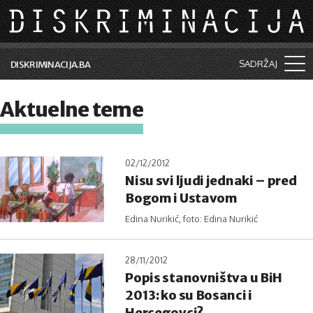
Skip to main content
SADRŽAJ
DISKRIMINACIJA.BA
Šta je diskriminacija?
Aktuelne teme
Vijesti i događaji
Aktuelne teme
02/12/2012
Nisu svi ljudi jednaki – pred
Kolumne
Bogom i Ustavom
Lične priče
Edina Nurikić, foto: Edina Nurikić
Saradnja sa medijima
28/11/2012
Pretraga
Popis stanovništva u BiH
2013: ko su Bosanci i
Hercegovci?