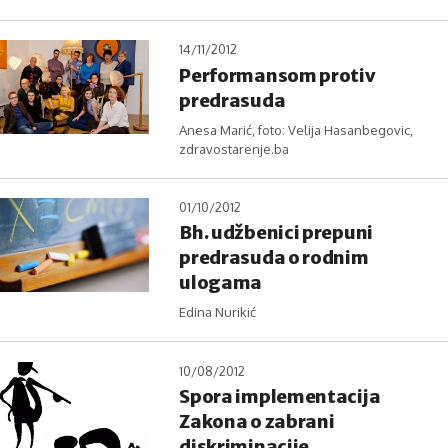
14/11/2012
Performansom protiv
predrasuda
Anesa Marić, foto: Velija Hasanbegovic,
zdravostarenje.ba
01/10/2012
Bh. udžbenici prepuni
predrasuda o rodnim
ulogama
Edina Nurikić
10/08/2012
Spora implementacija
Zakona o zabrani
diskriminacije