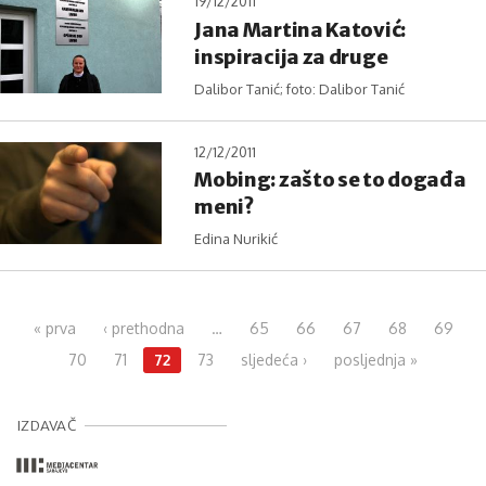
19/12/2011
Jana Martina Katović:
inspiracija za druge
Dalibor Tanić; foto: Dalibor Tanić
12/12/2011
Mobing: zašto se to događa
meni?
Edina Nurikić
Pages
« prva
‹ prethodna
…
65
66
67
68
69
70
71
72
73
sljedeća ›
posljednja »
IZDAVAČ