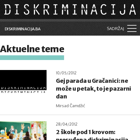
Skip to main content
SADRŽAJ
DISKRIMINACIJA.BA
Šta je diskriminacija?
Aktuelne teme
Vijesti i događaji
Aktuelne teme
10/05/2012
Gej parada u Gračanici: ne
Kolumne
može u petak, to je pazarni
Lične priče
dan
Mirsad Čamdžić
Saradnja sa medijima
Pretraga
28/04/2012
2 škole pod 1 krovom:
presuđena diskriminacija