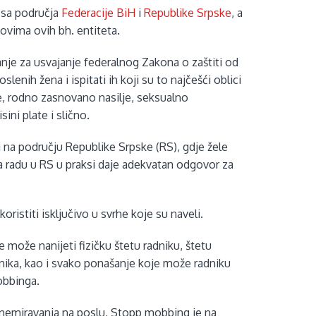
 sa područja
Federacije BiH
i
Republike Srpske
, a
adovima ovih bh. entiteta.
anje za usvajanje federalnog Zakona o zaštiti od
lenih žena i ispitati ih koji su to najčešći oblici
ene, rodno zasnovano nasilje, seksualno
ini plate i slično.
 i na području Republike Srpske (RS), gdje žele
na radu u RS u praksi daje adekvatan odgovor za
oristiti isključivo u svrhe koje su naveli.
može nanijeti fizičku štetu radniku, štetu
adnika, kao i svako ponašanje koje može radniku
mobbinga.
uznemiravanja na poslu, Stopp mobbing je na