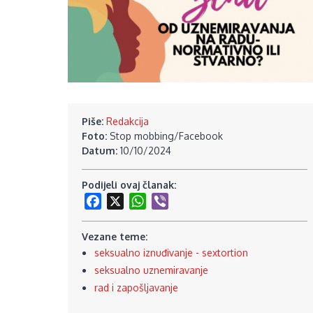
Piše:
Redakcija
Foto:
Stop mobbing/Facebook
Datum:
10/10/2024
Podijeli ovaj članak:
Facebook
X
WhatsApp
Viber
Vezane teme:
seksualno iznuđivanje - sextortion
seksualno uznemiravanje
rad i zapošljavanje