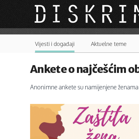
Skip to main content
Main menu
Vijesti i događaji
Aktuelne teme
Ankete o najčešćim ob
Anonimne ankete su namijenjene ženama i