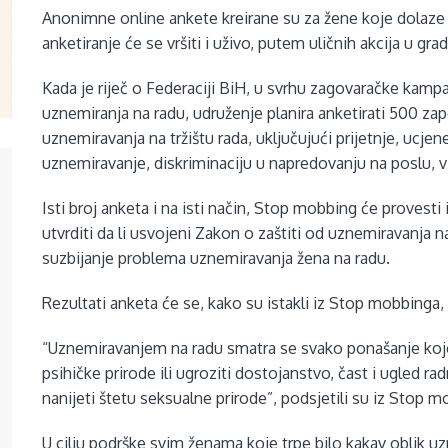
Anonimne online ankete kreirane su za žene koje dolaze
anketiranje će se vršiti i uživo, putem uličnih akcija u gr
Kada je riječ o Federaciji BiH, u svrhu zagovaračke kamp
uznemiranja na radu, udruženje planira anketirati 500 zapos
uznemiravanja na tržištu rada, uključujući prijetnje, ucj
uznemiravanje, diskriminaciju u napredovanju na poslu, vis
Isti broj anketa i na isti način, Stop mobbing će provesti
utvrditi da li usvojeni Zakon o zaštiti od uznemiravanja 
suzbijanje problema uznemiravanja žena na radu.
Rezultati anketa će se, kako su istakli iz Stop mobbinga, k
“Uznemiravanjem na radu smatra se svako ponašanje koje 
psihičke prirode ili ugroziti dostojanstvo, čast i ugled r
nanijeti štetu seksualne prirode”, podsjetili su iz Stop 
U cilju podrške svim ženama koje trpe bilo kakav oblik 