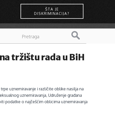
ŠTA JE
DISKRIMINACIJA?
a tržištu rada u BiH
rpe uznemiravanje i različite oblike nasilja na
i seksualnog uznemiravanja, Udruženje građana
piti podatke o najčešćim oblicima uznemiravanja