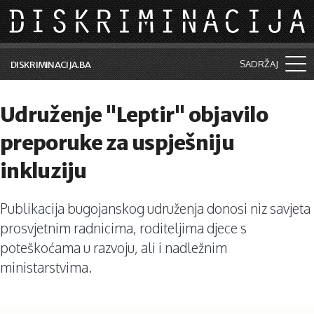
Skip to main content
SADRŽAJ
DISKRIMINACIJA.BA
Šta je diskriminacija?
Udruženje "Leptir" objavilo
Vijesti i događaji
preporuke za uspješniju
Aktuelne teme
inkluziju
Kolumne
Publikacija bugojanskog udruženja donosi niz savjeta
Lične priče
prosvjetnim radnicima, roditeljima djece s
Saradnja sa medijima
poteškoćama u razvoju, ali i nadležnim
ministarstvima.
Pretraga