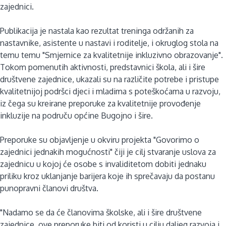
zajednici.
Publikacija je nastala kao rezultat treninga održanih za
nastavnike, asistente u nastavi i roditelje, i okruglog stola na
temu temu "Smjernice za kvalitetnije inkluzivno obrazovanje".
Tokom pomenutih aktivnosti, predstavnici škola, ali i šire
društvene zajednice, ukazali su na različite potrebe i pristupe
kvalitetnijoj podršci djeci i mladima s poteškoćama u razvoju,
iz čega su kreirane preporuke za kvalitetnije provođenje
inkluzije na područu općine Bugojno i šire.
Preporuke su objavljenje u okviru projekta "Govorimo o
zajednici jednakih mogućnosti" čiji je cilj stvaranje uslova za
zajednicu u kojoj će osobe s invaliditetom dobiti jednaku
priliku kroz uklanjanje barijera koje ih sprečavaju da postanu
punopravni članovi društva.
"Nadamo se da će članovima školske, ali i šire društvene
zajednice, ove preporuke biti od koristi u cilju daljeg razvoja i