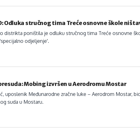
D: Odluka stručnog tima Treće osnovne škole ništ
o distrikta poništila je odluku stručnog tima Treće osnovne
'specijalno odjeljenje'.
presuda: Mobing izvršen u Aerodromu Mostar
čić, uposlenik Međunarodne zračne luke – Aerodrom Mostar, bi
kog suda u Mostaru.