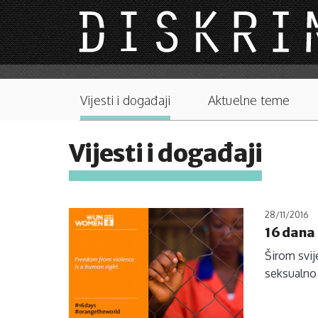
Skip to main content
Main menu
Vijesti i događaji
Aktuelne teme
Vijesti i događaji
28/11/2016
16 dana 
Širom svij
seksualno i