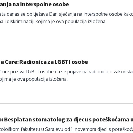
anja na interspolne osobe
eta danas se obilježava Dan sjećanja na interspolne osobe kak
 i diskriminaciji kojima je ova populacija izložena.
a Cure: Radionica za LGBTI osobe
Cure poziva LGBTI osobe da se prijave na radionicu o zakonsk
kojima je ova populacija izložena.
o: Besplatan stomatolog za djecu s poteškoćama u
loškom fakultetu u Sarajevu od 1. novembra djeci s poteškoć