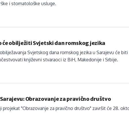
rške i stomatološke usluge.
 će obilježiti Svjetski dan romskog jezika
ilježavanja Svjetskog dana romskog jezika u Sarajevu će biti
čestvovati književni stvaraoci iz BiH, Makedonije i Srbije.
 Sarajevu: Obrazovanje za pravično društvo
i projekat "Obrazovanje za pravično društvo" završit će 28. o