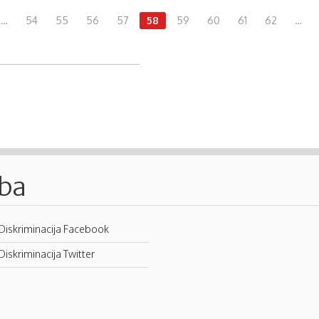
…
54
55
56
57
58
59
60
61
62
…
.ba
Diskriminacija Facebook
Diskriminacija Twitter