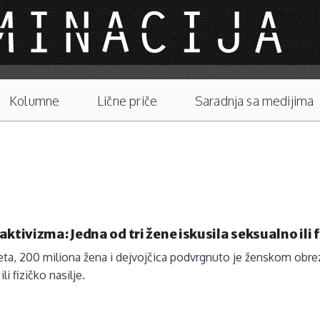
Kolumne
Lične priče
Saradnja sa medijima
aktivizma: Jedna od tri žene iskusila seksualno ili f
eta, 200 miliona žena i dejvojčica podvrgnuto je ženskom obrezi
li fizičko nasilje.