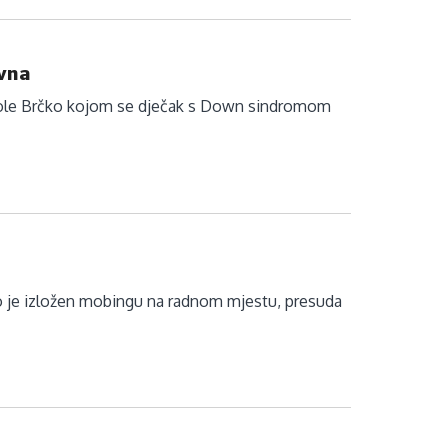
avna
 škole Brčko kojom se dječak s Down sindromom
o je izložen mobingu na radnom mjestu, presuda