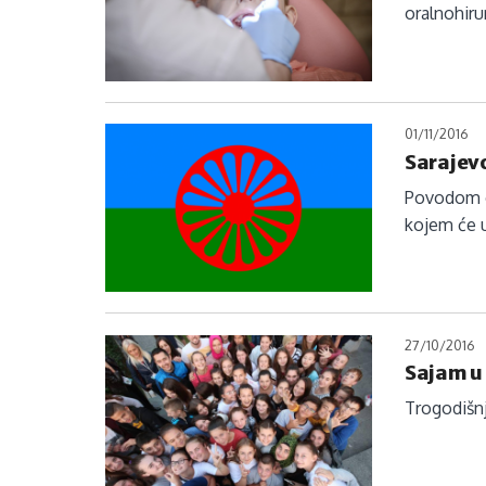
oralnohiru
01/11/2016
Sarajevo
Povodom ob
kojem će u
27/10/2016
Sajam u
Trogodišnj