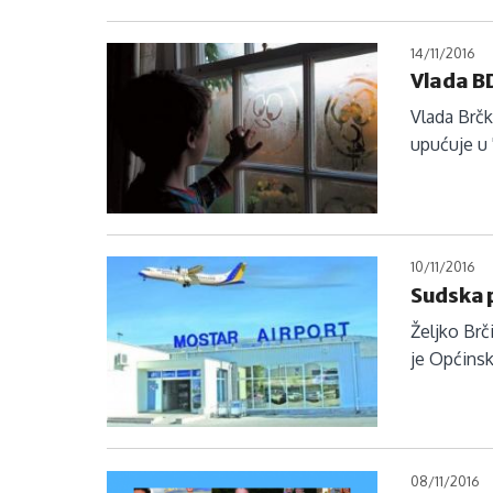
14/11/2016
Vlada B
Vlada Brčk
upućuje u 
10/11/2016
Sudska 
Željko Br
je Općins
08/11/2016