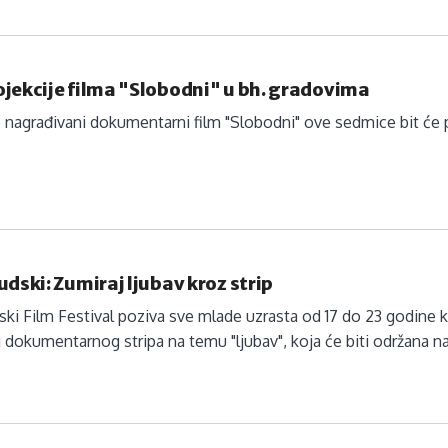
jekcije filma "Slobodni" u bh. gradovima
 nagrađivani dokumentarni film "Slobodni" ove sedmice bit će pr
udski: Zumiraj ljubav kroz strip
ski Film Festival poziva sve mlade uzrasta od 17 do 23 godine koji
 dokumentarnog stripa na temu "ljubav", koja će biti održana n