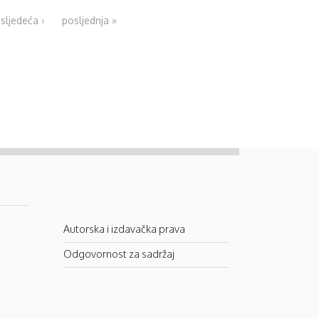
sljedeća ›
posljednja »
Autorska i izdavačka prava
Odgovornost za sadržaj