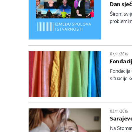
Dan sjeć
Širom svij
problemima
07/11/2016
Fondacij
Fondacija 
situacije 
03/11/2016
Sarajev
Na Stomato