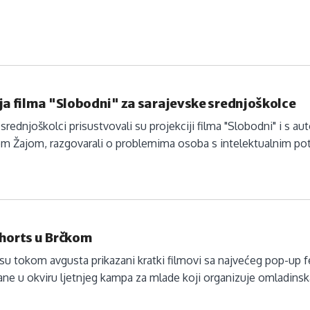
ja filma "Slobodni" za sarajevske srednjoškolce
 srednjoškolci prisustvovali su projekciji filma "Slobodni" i 
m Žajom, razgovarali o problemima osoba s intelektualnim p
Shorts u Brčkom
u tokom avgusta prikazani kratki filmovi sa najvećeg pop-up fest
ne u okviru ljetnjeg kampa za mlade koji organizuje omladinska