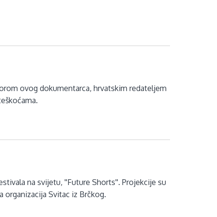
s autorom ovog dokumentarca, hrvatskim redateljem
oteškoćama.
ivala na svijetu, ''Future Shorts''. Projekcije su
 organizacija Svitac iz Brčkog.