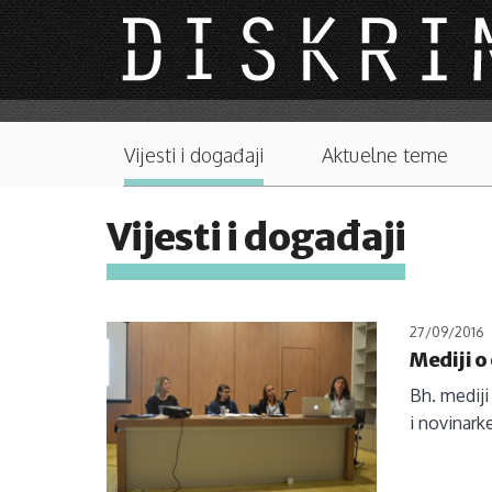
Skip to main content
Main menu
Vijesti i događaji
Aktuelne teme
Vijesti i događaji
27/09/2016
Mediji o
Bh. mediji
i novinark