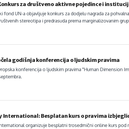
onkurs za društveno aktivne pojedince i instituci
ki fond UN-a objavljuje konkurs za dodjelu nagrada za pohvalna
ruštvenih stereotipa i predrasuda prema marginalizovanim grupa
čela godišnja konferencija o ljudskim pravima
vropska konferencija o ljudskim pravima "Human Dimension Im
 septembra.
International: Besplatan kurs o pravima izbjegli
ternational organizuje besplatni trosedmični online kurs pod na