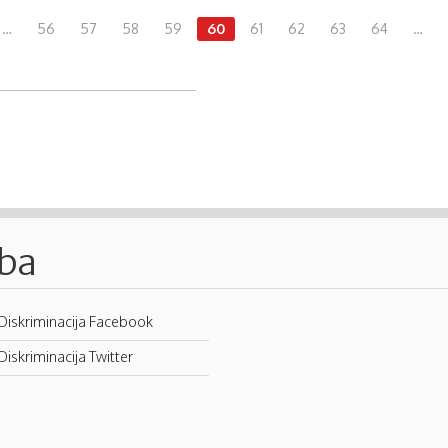
…
56
57
58
59
60
61
62
63
64
…
.ba
Diskriminacija Facebook
Diskriminacija Twitter