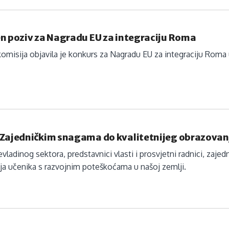
n poziv za Nagradu EU za integraciju Roma
omisija objavila je konkurs za Nagradu EU za integraciju Rom
 Zajedničkim snagama do kvalitetnijeg obrazovan
nevladinog sektora, predstavnici vlasti i prosvjetni radnici, zaj
a učenika s razvojnim poteškoćama u našoj zemlji.