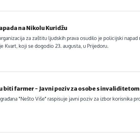
apada na Nikolu Kuridžu
rganizacija za zaštitu ljudskih prava osudilo je policijski napad
je Kvart, koji se dogodio 23. augusta, u Prijedoru.
u biti farmer - Javni poziv za osobe s invaliditetom
građana "Nešto Više" raspisuje javni poziv za izbor korisnika pro