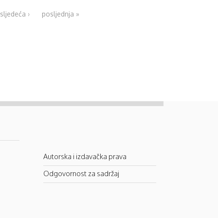
sljedeća ›
posljednja »
Autorska i izdavačka prava
Odgovornost za sadržaj