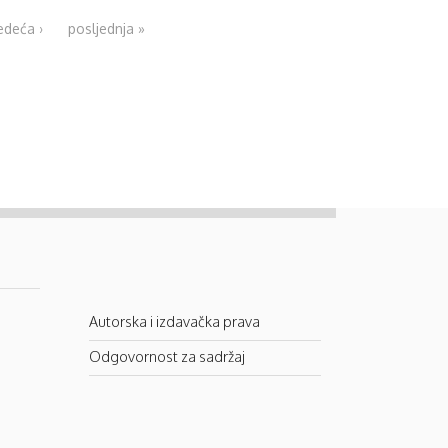
edeća ›
posljednja »
Autorska i izdavačka prava
Odgovornost za sadržaj