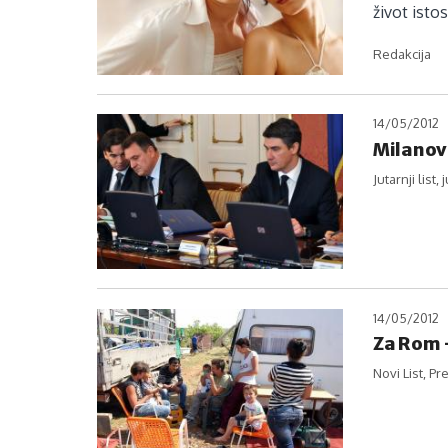
život isto
Redakcija
14/05/2012
Milanovi
Jutarnji list, 
14/05/2012
Za Rom 
Novi List, Pr