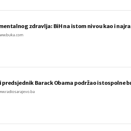
mentalnog zdravlja: BiH na istom nivou kao i najraz
www.buka.com
i predsjednik Barack Obama podržao istospolne 
ww.radiosarajevo.ba