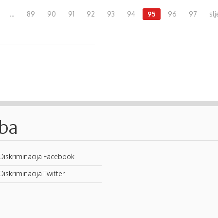
…
89
90
91
92
93
94
95
96
97
slj
.ba
Diskriminacija Facebook
Diskriminacija Twitter