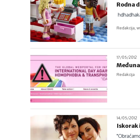
Rodna d
hdhadhak
Redakcija, w
17/05/2012
Međunar
Redakcija
14/05/2012
Iskorak 
"Obraćamo