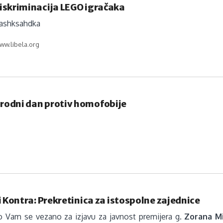
iskriminacija LEGO igračaka
ashksahdka
ww.libela.org
odni dan protiv homofobije
i Kontra: Prekretinica za istospolne zajednice
 Vam se vezano za izjavu za javnost premijera g.
Zorana Mi