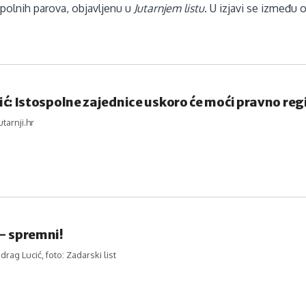
spolnih parova, objavljenu u
Jutarnjem listu
. U izjavi se između 
ć: Istospolne zajednice uskoro će moći pravno reg
jutarnji.hr
– spremni!
edrag Lucić, foto: Zadarski list