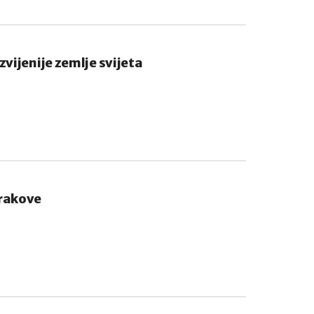
vijenije zemlje svijeta
brakove