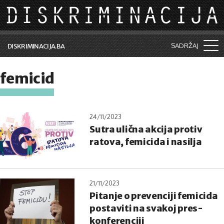
Skip to main content
SADRŽAJ
DISKRIMINACIJA.BA
Šta je diskriminacija?
femicid
Vijesti i događaji
Aktuelne teme
24/11/2023
Sutra ulična akcija protiv
Kolumne
ratova, femicida i nasilja
Lične priče
Saradnja sa medijima
21/11/2023
Pretraga
Pitanje o prevenciji femicida
postaviti na svakoj pres-
konferenciji