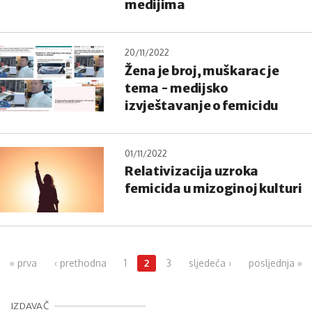
medijima
20/11/2022
Žena je broj, muškarac je
tema - medijsko
izvještavanje o femicidu
01/11/2022
Relativizacija uzroka
femicida u mizoginoj kulturi
Pages
« prva
‹ prethodna
1
2
3
sljedeća ›
posljednja »
IZDAVAČ