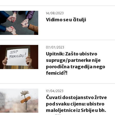
14/08/2023
Vidimo se u čitulji
07/07/2023
Upitnik: Zašto ubistvo
supruge/partnerke nije
porodična tragedija nego
femicid?!
17/04/2023
Čuvati dostojanstvo žrtve
pod svaku cijenu: ubistvo
maloljetnice iz Srbije u bh.