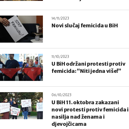
14/11/2023
Novi slučaj femicida u BiH
11/10/2023
U BiH održani protesti protiv
femicida: “Niti jedna više!”
06/10/2023
U BiH 11. oktobra zakazani
novi protesti protiv femicida i
nasilja nad ženama i
djevojčicama