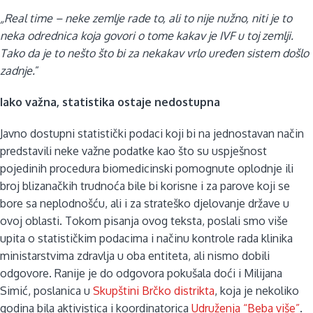
„Real time – neke zemlje rade to, ali to nije nužno, niti je to
neka odrednica koja govori o tome kakav je IVF u toj zemlji.
Tako da je to nešto što bi za nekakav vrlo uređen sistem došlo
zadnje.
”
Iako važna, statistika ostaje nedostupna
Javno dostupni statistički podaci koji bi na jednostavan način
predstavili neke važne podatke kao što su uspješnost
pojedinih procedura biomedicinski pomognute oplodnje ili
broj blizanačkih trudnoća bile bi korisne i za parove koji se
bore sa neplodnošću, ali i za strateško djelovanje države u
ovoj oblasti. Tokom pisanja ovog teksta, poslali smo više
upita o statističkim podacima i načinu kontrole rada klinika
ministarstvima zdravlja u oba entiteta, ali nismo dobili
odgovore. Ranije je do odgovora pokušala doći i Milijana
Simić, poslanica u
Skupštini Brčko distrikta
, koja je nekoliko
godina bila aktivistica i koordinatorica
Udruženja “Beba više”
.