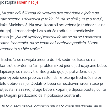
postupka
inseminacije
.
„
Mi smo odlučili tada da vratimo dva embriona a jedan da
zamrznemo, i doktorica je rekla OK da se slažu, to je u redu
”,
kaže Marinković. Na prvoj kontroli potvrđena je trudnoća, a na
drugoj – iznenađenje i za buduće roditelje i medicinsko
osoblje:
„Na toj sljedećoj kontroli desilo se da se i doktorica
sama iznenadila, da se jedan naš embrion podijelo. U tom
momentu su bile trojke
.”
Trudnoća se razvijala uredno do 24. sedmice kada su na
kontroli utvrđeni srčani problemi kod jedne jednojajčane bebe.
Liječenje su nastavili u Beogradu gdje je potvrđeno da je
jednoj bebi srce prebrzo raslo i da iznošenje trudnoće ne bi
bilo dobro za nju. Dodatno, beba sa nezdravim srcem loše je
utjecala i na razvoj druge bebe s kojom je dijelila posteljicu, te
je Dragani predloženo da ih pokušaju odstraniti.
„Ja to nisam mogla, odnosno oni su to meni predlagali, ali ja