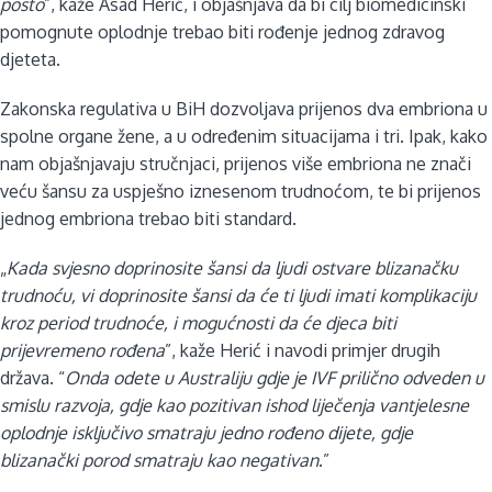
posto
”, kaže Asad Herić, i objašnjava da bi cilj biomedicinski
pomognute oplodnje trebao biti rođenje jednog zdravog
djeteta.
Zakonska regulativa u BiH dozvoljava prijenos dva embriona u
spolne organe žene, a u određenim situacijama i tri. Ipak, kako
nam objašnjavaju stručnjaci, prijenos više embriona ne znači
veću šansu za uspješno iznesenom trudnoćom, te bi prijenos
jednog embriona trebao biti standard.
„
Kada svjesno doprinosite šansi da ljudi ostvare blizanačku
trudnoću, vi doprinosite šansi da će ti ljudi imati komplikaciju
kroz period trudnoće, i mogućnosti da će djeca biti
prijevremeno rođena
”, kaže Herić i navodi primjer drugih
država. “
Onda odete u Australiju gdje je IVF prilično odveden u
smislu razvoja, gdje kao pozitivan ishod liječenja vantjelesne
oplodnje isključivo smatraju jedno rođeno dijete, gdje
blizanački porod smatraju kao negativan
.”