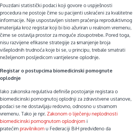
Pouzdani statistički podaci koji govore o uspješnosti
procedura ne postoje čime su pacijenti uskraćeni za kvalitetne
informacije. Nije uspostavljen sistem praćenja reproduktivnog
materijala kroz registar koji bi bio ažuriran u realnom vremenu,
čime se ostavlja prostor za moguće zloupotrebe. Pored toga,
nisu razvijene efikasne strategije za
s
manjenje broja
višeplodnih trudnoća koje bi se, u principu, trebale smatrati
neželjenom posljedicom vantjelesne oplodnje.
Registar o postupcima biomedicinski pomognute
oplodnje
Iako zakonska regulativa definiše postojanje registara o
biomedicinski pomognutoj oplodnji za zdravstvene ustanove,
podaci se ne dostavljaju redovno, odnosno u stvarnom
vremenu. Tako je npr.
Zakonom o liječenju neplodnosti
biomedicinski pomognutom oplodnjom
i
pratećim
pravilnikom
u Federaciji BiH predviđeno da