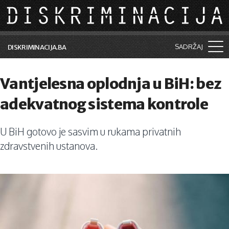
Skip to main content
SADRŽAJ
DISKRIMINACIJA.BA
Šta je diskriminacija?
Vantjelesna oplodnja u BiH: bez
Vijesti i događaji
adekvatnog sistema kontrole
Aktuelne teme
U BiH gotovo je sasvim u rukama privatnih
Kolumne
zdravstvenih ustanova.
Lične priče
Saradnja sa medijima
Pretraga