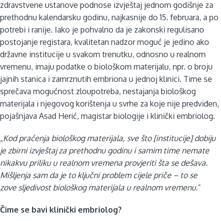
zdravstvene ustanove podnose izvještaj jednom godišnje za
prethodnu kalendarsku godinu, najkasnije do 15. februara, a po
potrebi i ranije. Iako je pohvalno da je zakonski regulisano
postojanje registara, kvalitetan nadzor moguć je jedino ako
državne institucije u svakom trenutku, odnosno u realnom
vremenu, imaju podatke o biološkom materijalu, npr. o broju
jajnih stanica i zamrznutih embriona u jednoj klinici. Time se
sprečava mogućnost zloupotreba, nestajanja biološkog
materijala i njegovog korištenja u svrhe za koje nije predviđen,
pojašnjava Asad Herić, magistar biologije i klinički embriolog.
„Kod praćenja biološkog materijala, sve što [institucije] dobiju
je zbirni izvještaj za prethodnu godinu i samim time nemate
nikakvu priliku u realnom vremena provjeriti šta se dešava.
Mišljenja sam da je to ključni problem cijele priče – to se
zove sljedivost biološkog materijala u realnom vremenu.
”
Čime se bavi klinički embriolog?