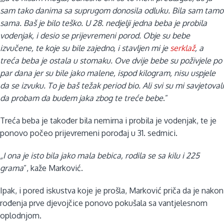
sam tako danima sa suprugom donosila odluku. Bila sam tamo
sama. Baš je bilo teško. U 28. nedjelji jedna beba je probila
vodenjak, i desio se prijevremeni porod. Obje su bebe
izvučene, te koje su bile zajedno, i stavljen mi je
serklaž
, a
treća beba je ostala u stomaku. Ove dvije bebe su poživjele po
par dana jer su bile jako malene, ispod kilogram, nisu uspjele
da se izvuku. To je baš težak period bio. Ali svi su mi savjetovali
da probam da budem jaka zbog te treće bebe
.”
Treća beba je također bila nemirna i probila je vodenjak, te je
ponovo počeo prijevremeni porođaj u 31. sedmici.
„I ona je isto bila jako mala bebica, rodila se sa kilu i 225
grama
”, kaže Marković.
Ipak, i pored iskustva koje je prošla, Marković priča da je nakon
rođenja prve djevojčice ponovo pokušala sa vantjelesnom
oplodnjom.