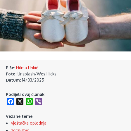
Piše:
Hilma Unkić
Foto:
Unsplash/Wes Hicks
Datum:
14/03/2025
Podijeli ovaj članak:
Facebook
X
WhatsApp
Viber
Vezane teme:
vještačka oplodnja
zdravstvo