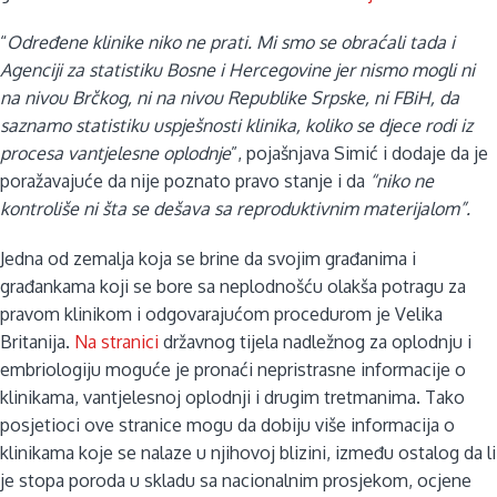
“
Određene klinike niko ne prati. Mi smo se obraćali tada i
Agenciji za statistiku Bosne i Hercegovine jer nismo mogli ni
na nivou Brčkog, ni na nivou Republike Srpske, ni FBiH, da
saznamo statistiku uspješnosti klinika, koliko se djece rodi iz
procesa vantjelesne oplodnje
”, pojašnjava Simić i dodaje da je
poražavajuće da nije poznato pravo stanje i da
“niko ne
kontroliše ni šta se dešava sa reproduktivnim materijalom”.
Jedna od zemalja koja se brine da svojim građanima i
građankama koji se bore sa neplodnošću olakša potragu za
pravom klinikom i odgovarajućom procedurom je Velika
Britanija.
Na stranici
državnog tijela nadležnog za oplodnju i
embriologiju moguće je pronaći nepristrasne informacije o
klinikama, vantjelesnoj oplodnji i drugim tretmanima. Tako
posjetioci ove stranice mogu da dobiju više informacija o
klinikama koje se nalaze u njihovoj blizini, između ostalog da li
je stopa poroda u skladu sa nacionalnim prosjekom, ocjene