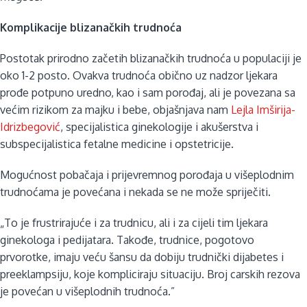
Komplikacije blizanačkih trudnoća
Postotak prirodno začetih blizanačkih trudnoća u populaciji je
oko 1-2 posto. Ovakva trudnoća obično uz nadzor ljekara
prođe potpuno uredno, kao i sam porođaj, ali je povezana sa
većim rizikom za majku i bebe, objašnjava nam
Lejla Imširija-
Idrizbegović
, specijalistica ginekologije i akušerstva i
subspecijalistica fetalne medicine i opstetricije.
Mogućnost pobačaja i prijevremnog porođaja u višeplodnim
trudnoćama je povećana i nekada se ne može spriječiti.
„To je frustrirajuće i za trudnicu, ali i za cijeli tim ljekara
ginekologa i pedijatara. Takođe, trudnice, pogotovo
prvorotke, imaju veću šansu da dobiju trudnički dijabetes i
preeklampsiju, koje kompliciraju situaciju. Broj carskih rezova
je povećan u višeplodnih trudnoća.”