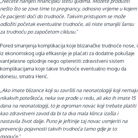
„Nećete nanijeti financijsku štetu ljudima. Možete produžiti
nešto što se zove time to pregnancy, odnosno vrijeme u kojem
će pacijenti doći do trudnoće. Takvim pristupom se može
odložiti početak eventualne trudnoće, ali niste smanjili šansu
za trudnoću po započetom ciklusu
.”
Pored smanjenja komplikacija koje blizanačke trudnoće nose, i
iz ekonomskog ugla efikasnije je plaćati za dodatne pokušaje
vantjelesne oplodnje nego opteretiti zdravstveni sistem
komplikacijama koje takve trudnoće eventualno mogu da
donesu, smatra Herić.
„Ako imate blizance koji su završili na neonatologiji koji nemaju
nikakvih poteškoća, neka sve prođe u redu, ali ako ih imate 15
dana na neonatologiji, to je ogroman novac koji trebate platiti
kao zdravstveni zavod da bi ta dva mala klinca izašla i
nastavila život dalje. Puno je jeftinije taj novac usmjeriti na
prevenciju pojavnosti takvih trudnoća tamo gdje je to
moguće
.”