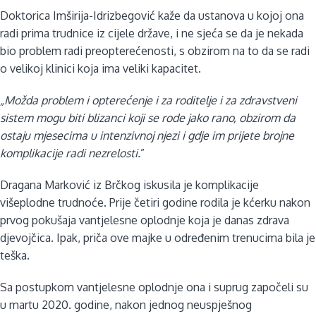
Doktorica Imširija-Idrizbegović kaže da ustanova u kojoj ona
radi prima trudnice iz cijele države, i ne sjeća se da je nekada
bio problem radi preopterećenosti, s obzirom na to da se radi
o velikoj klinici koja ima veliki kapacitet.
„Možda problem i opterećenje i za roditelje i za zdravstveni
sistem mogu biti blizanci koji se rode jako rano, obzirom da
ostaju mjesecima u intenzivnoj njezi i gdje im prijete brojne
komplikacije radi nezrelosti.
”
Dragana Marković iz Brčkog iskusila je komplikacije
višeplodne trudnoće. Prije četiri godine rodila je kćerku nakon
prvog pokušaja vantjelesne oplodnje koja je danas zdrava
djevojčica. Ipak, priča ove majke u određenim trenucima bila je
teška.
Sa postupkom vantjelesne oplodnje ona i suprug započeli su
u martu 2020. godine, nakon jednog neuspješnog