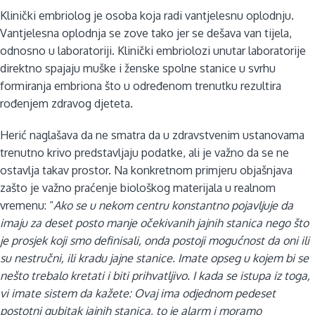
Klinički embriolog je osoba koja radi vantjelesnu oplodnju.
Vantjelesna oplodnja se zove tako jer se dešava van tijela,
odnosno u laboratoriji. Klinički embriolozi unutar laboratorije
direktno spajaju muške i ženske spolne stanice u svrhu
formiranja embriona što u određenom trenutku rezultira
rođenjem zdravog djeteta.
Herić naglašava da ne smatra da u zdravstvenim ustanovama
trenutno krivo predstavljaju podatke, ali je važno da se ne
ostavlja takav prostor. Na konkretnom primjeru objašnjava
zašto je važno praćenje biološkog materijala u realnom
vremenu: “
Ako se u nekom centru konstantno pojavljuje da
imaju za deset posto manje očekivanih jajnih stanica nego što
je prosjek koji smo definisali, onda postoji mogućnost da oni ili
su nestručni, ili kradu jajne stanice. Imate opseg u kojem bi se
nešto trebalo kretati i biti prihvatljivo. I kada se istupa iz toga,
vi imate sistem da kažete: Ovaj ima odjednom pedeset
postotni gubitak jajnih stanica, to je alarm i moramo