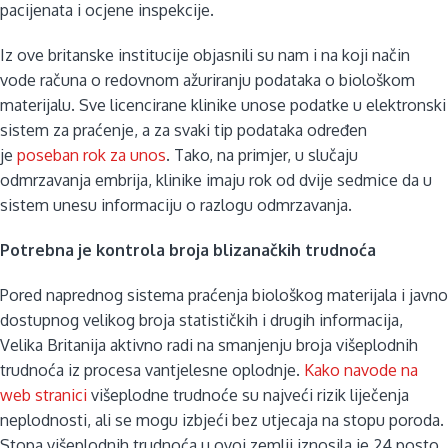
pacijenata i ocjene inspekcije.
Iz ove britanske institucije objasnili su nam i na koji način
vode računa o redovnom ažuriranju podataka o biološkom
materijalu. Sve licencirane klinike unose podatke u elektronski
sistem za praćenje, a za svaki tip podataka određen
je
poseban rok za unos
. Tako, na primjer, u slučaju
odmrzavanja embrija, klinike imaju rok od dvije sedmice da u
sistem unesu informaciju o razlogu odmrzavanja.
Potrebna je kontrola broja blizanačkih trudnoća
Pored naprednog sistema praćenja biološkog materijala i javno
dostupnog velikog broja statističkih i drugih informacija,
Velika Britanija aktivno radi na smanjenju broja višeplodnih
trudnoća iz procesa vantjelesne oplodnje.
Kako navode na
web stranici
višeplodne trudnoće su najveći rizik liječenja
neplodnosti, ali se mogu izbjeći bez utjecaja na stopu poroda.
Stopa višeplodnih trudnoća u ovoj zemlji iznosila je 24 posto