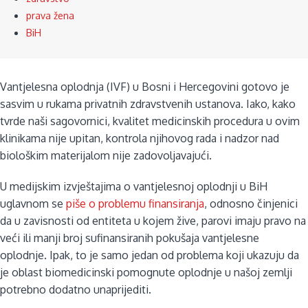
prava žena
BiH
Vantjelesna oplodnja (IVF) u Bosni i Hercegovini gotovo je
sasvim u rukama privatnih zdravstvenih ustanova. Iako, kako
tvrde naši sagovornici, kvalitet medicinskih procedura u ovim
klinikama nije upitan, kontrola njihovog rada i nadzor nad
biološkim materijalom nije zadovoljavajući.
U medijskim izvještajima o vantjelesnoj oplodnji u BiH
uglavnom se
piše o problemu finansiranja
, odnosno činjenici
da u zavisnosti od entiteta u kojem žive, parovi imaju pravo na
veći ili manji broj sufinansiranih pokušaja vantjelesne
oplodnje. Ipak, to je samo jedan od problema koji ukazuju da
je oblast biomedicinski pomognute oplodnje u našoj zemlji
potrebno dodatno unaprijediti.