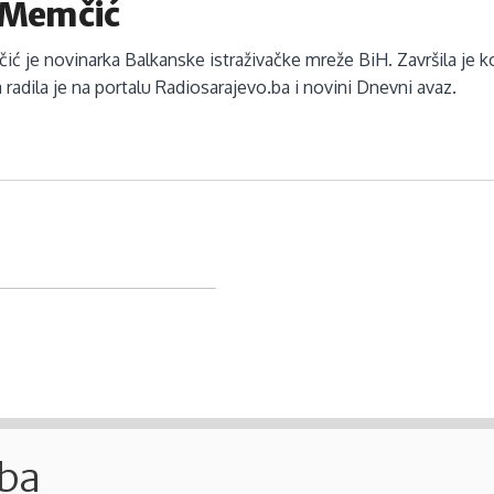
a Memčić
ić je novinarka Balkanske istraživačke mreže BiH. Završila je k
a radila je na portalu Radiosarajevo.ba i novini Dnevni avaz.
.ba