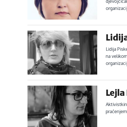
djevojčica
organizaci
Lidij
Lidija Pis
na velikom
organizaci
Lejl
Aktivistki
praćenjem 