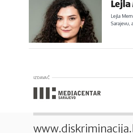
Lejl
Lejla Memč
Sarajevu, 
IZDAVAČ
www.diskriminacija