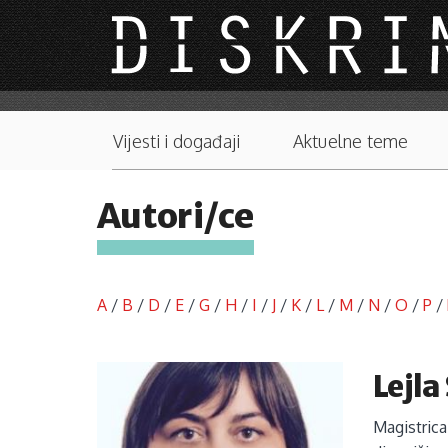
Skip to main content
Main menu
Vijesti i događaji
Aktuelne teme
Autori/ce
A
/
B
/
D
/
E
/
G
/
H
/
I
/
J
/
K
/
L
/
M
/
N
/
O
/
P
/
Lejl
Magistrica