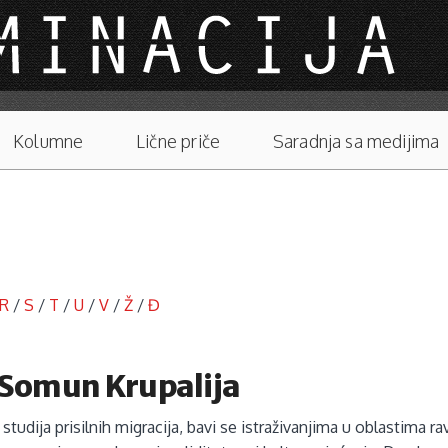
Kolumne
Lične priče
Saradnja sa medijima
R
/
S
/
T
/
U
/
V
/
Ž
/
Đ
a Somun Krupalija
 studija prisilnih migracija, bavi se istraživanjima u oblastima 