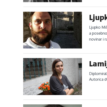
Ljupk
Ljupko Miš
a posebno 
novinar i r
Lami
Diplomiral
Autorica d