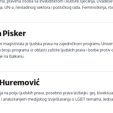
ma, pravima osoba sa invaliditetom i kulture sjećanja. Dvadese
ja, UN-a, nevladinog sektora i političkog rada. Feministkinja, r
a Pisker
ker magistrirala je ljudska prava na zajedničkom programu Univerzi
 broju programa iz oblasti zaštite ljudskih prava i borbe protiv
je na Balkanu.
a Huremović
nja na polju ljudskih prava, posebno prava lezbejki, gej, biseksu
i analiziranjem medijskog izvještavanja o LGBT temama. Jedna j