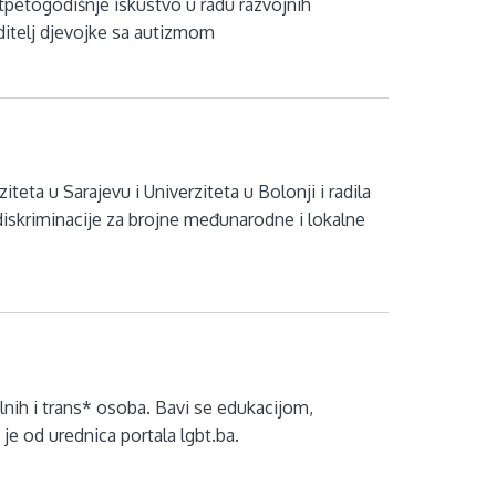
tpetogodišnje iskustvo u radu razvojnih
oditelj djevojke sa autizmom
teta u Sarajevu i Univerziteta u Bolonji i radila
 diskriminacije za brojne međunarodne i lokalne
alnih i trans* osoba. Bavi se edukacijom,
e od urednica portala lgbt.ba.