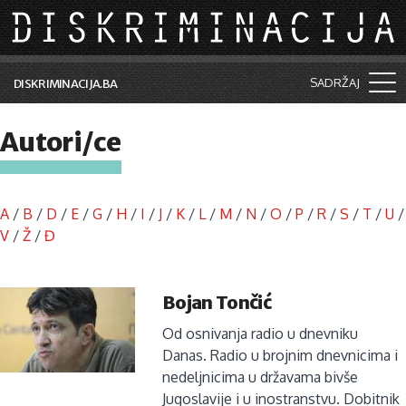
Skip to main content
SADRŽAJ
DISKRIMINACIJA.BA
Šta je diskriminacija?
Autori/ce
Vijesti i događaji
Aktuelne teme
A
/
B
/
D
/
E
/
G
/
H
/
I
/
J
/
K
/
L
/
M
/
N
/
O
/
P
/
R
/
S
/
T
/
U
/
Kolumne
V
/
Ž
/
Đ
Lične priče
Bojan Tončić
Saradnja sa medijima
Od osnivanja radio u dnevniku
Pretraga
Danas. Radio u brojnim dnevnicima i
nedeljnicima u državama bivše
Jugoslavije i u inostranstvu. Dobitnik