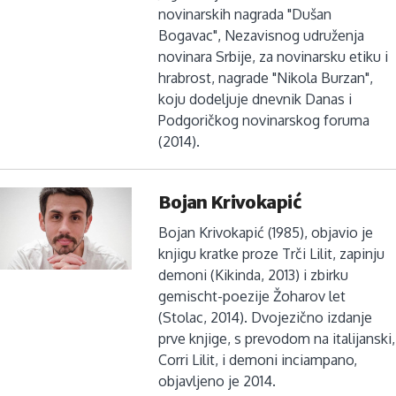
novinarskih nagrada "Dušan
Bogavac", Nezavisnog udruženja
novinara Srbije, za novinarsku etiku i
hrabrost, nagrade "Nikola Burzan",
koju dodeljuje dnevnik Danas i
Podgoričkog novinarskog foruma
(2014).
Bojan Krivokapić
Bojan Krivokapić (1985), objavio je
knjigu kratke proze Trči Lilit, zapinju
demoni (Kikinda, 2013) i zbirku
gemischt-poezije Žoharov let
(Stolac, 2014). Dvojezično izdanje
prve knjige, s prevodom na italijanski,
Corri Lilit, i demoni inciampano,
objavljeno je 2014.