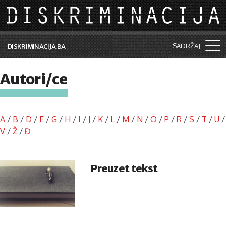
Skip to main content
SADRŽAJ
DISKRIMINACIJA.BA
Šta je diskriminacija?
Autori/ce
Vijesti i događaji
Aktuelne teme
A
/
B
/
D
/
E
/
G
/
H
/
I
/
J
/
K
/
L
/
M
/
N
/
O
/
P
/
R
/
S
/
T
/
U
/
Kolumne
V
/
Ž
/
Đ
Lične priče
Preuzet tekst
Saradnja sa medijima
Pretraga