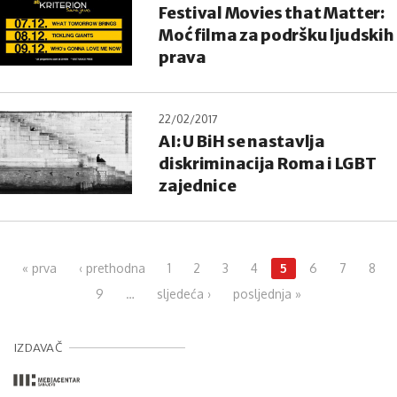
Festival Movies that Matter:
Moć filma za podršku ljudskih
prava
22/02/2017
AI: U BiH se nastavlja
diskriminacija Roma i LGBT
zajednice
Pages
« prva
‹ prethodna
1
2
3
4
5
6
7
8
9
…
sljedeća ›
posljednja »
IZDAVAČ