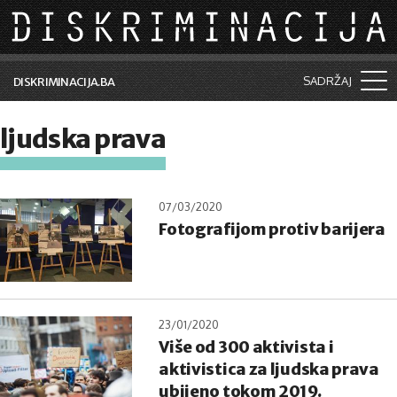
Skip to main content
SADRŽAJ
DISKRIMINACIJA.BA
Šta je diskriminacija?
ljudska prava
Vijesti i događaji
Aktuelne teme
07/03/2020
Fotografijom protiv barijera
Kolumne
Lične priče
Saradnja sa medijima
23/01/2020
Pretraga
Više od 300 aktivista i
aktivistica za ljudska prava
ubijeno tokom 2019.