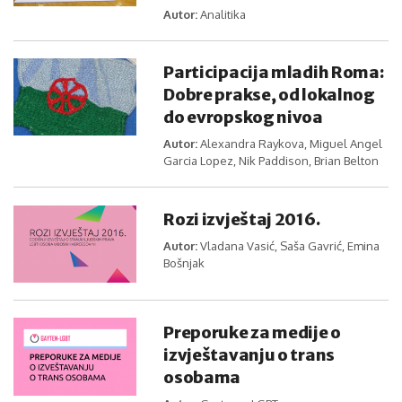
Autor:
Analitika
Participacija mladih Roma:
Dobre prakse, od lokalnog
do evropskog nivoa
Autor:
Alexandra Raykova, Miguel Angel
Garcia Lopez, Nik Paddison, Brian Belton
Rozi izvještaj 2016.
Autor:
Vladana Vasić, Saša Gavrić, Emina
Bošnjak
Preporuke za medije o
izvještavanju o trans
osobama