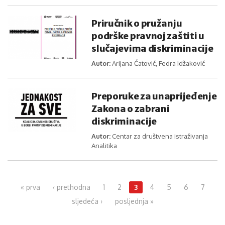
Priručnik o pružanju
podrške pravnoj zaštiti u
slučajevima diskriminacije
Autor:
Arijana Ćatović, Fedra Idžaković
Preporuke za unaprijeđenje
Zakona o zabrani
diskriminacije
Autor:
Centar za društvena istraživanja
Analitika
Pages
« prva
‹ prethodna
1
2
3
4
5
6
7
sljedeća ›
posljednja »