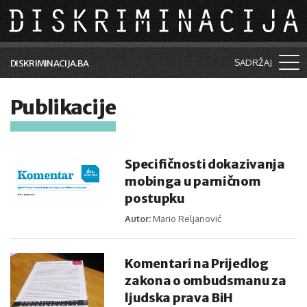
Skip to main content
SADRŽAJ
DISKRIMINACIJA.BA
Šta je diskriminacija?
Publikacije
Vijesti i događaji
Aktuelne teme
Specifičnosti dokazivanja
Kolumne
mobinga u parničnom
postupku
Lične priče
Autor:
Mario Reljanović
Saradnja sa medijima
Komentari na Prijedlog
Pretraga
zakona o ombudsmanu za
ljudska prava BiH