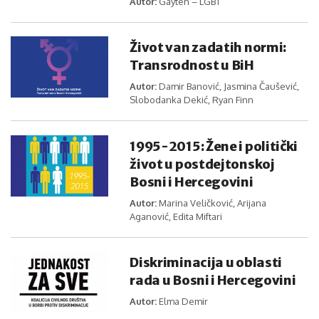
Autor:
Gayten – LGBT
Život van zadatih normi:
Transrodnost u BiH
Autor:
Damir Banović, Jasmina Čaušević,
Slobodanka Dekić, Ryan Finn
1995-2015: Žene i politički
život u postdejtonskoj
Bosni i Hercegovini
Autor:
Marina Veličković, Arijana
Aganović, Edita Miftari
Diskriminacija u oblasti
rada u Bosni i Hercegovini
Autor:
Elma Demir